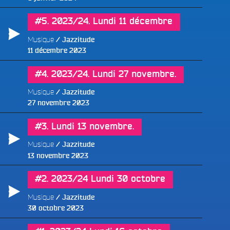
le
#5. 2023/24. Lundi 11 décembre
Musique
Jazzitude
Publié
11 décembre 2023
le
#4. 2023/24. Lundi 27 novembre.
Musique
Jazzitude
Publié
27 novembre 2023
le
#3. Lundi 13 novembre.
Musique
Jazzitude
Publié
13 novembre 2023
le
#2. 2023/24 Lundi 30 octobre
e
Musique
Jazzitude
Publié
30 octobre 2023
le