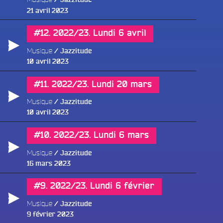
e
Publié
21 avril 2023
le
#12. 2022/23. Lundi 6 avril
Musique
Jazzitude
Publié
10 avril 2023
le
#11. 2022/23. Lundi 20 mars
Musique
Jazzitude
Publié
10 avril 2023
le
#10. 2022/23. Lundi 6 mars
Musique
Jazzitude
Publié
16 mars 2023
le
#9. 2022/23. Lundi 6 février
Musique
Jazzitude
Publié
9 février 2023
le