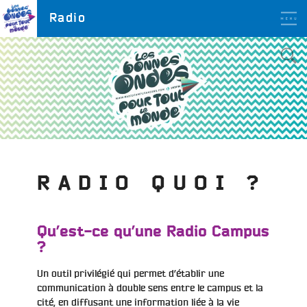
Aller
LES BONNES ONDES
Radio
POUR TOUT LE MONDE !
au
contenu
principal
RADIO QUOI ?
Qu’est-ce qu’une Radio Campus
?
Un outil privilégié qui permet d’établir une
communication à double sens entre le campus et la
cité, en diffusant
une information liée à la vie