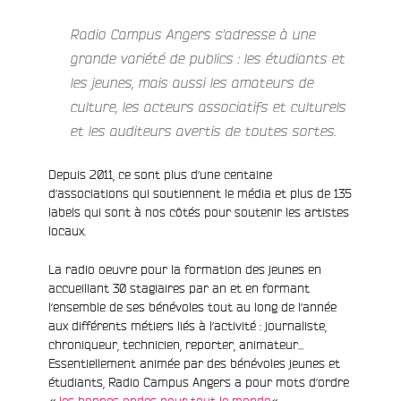
Radio Campus Angers s’adresse à une
grande variété de publics : les étudiants et
les jeunes, mais aussi les amateurs de
culture, les acteurs associatifs et culturels
et les auditeurs avertis de toutes sortes.
e
Depuis 2011, ce sont plus d’une centaine
d’associations qui soutiennent le média et plus de 135
labels qui sont à nos côtés pour soutenir les artistes
locaux.
La radio oeuvre pour la formation des jeunes en
accueillant 30 stagiaires par an et en formant
l’ensemble de ses bénévoles tout au long de l’année
aux différents métiers liés à l’activité : journaliste,
chroniqueur, technicien, reporter, animateur…
Essentiellement animée par des bénévoles jeunes et
étudiants, Radio Campus Angers a pour mots d’ordre
«
les bonnes ondes pour tout le monde
« .