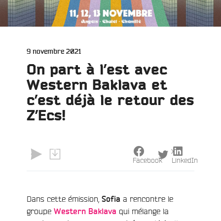
Publié
9 novembre 2021
le
On part à l’est avec
Western Baklava et
c’est déjà le retour des
Z’Ecs!
e
X
Facebook
LinkedIn
Dans cette émission,
a rencontre le
Sofia
groupe
qui mélange la
Western Baklava