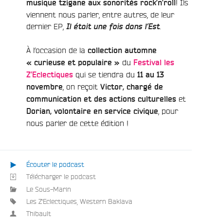
! Ils
musique tzigane aux sonorités rock’n’roll
viennent nous parler, entre autres, de leur
dernier EP,
.
Il était une fois dans l’Est
À l’occasion de la
collection automne
du
« curieuse et populaire »
Festival les
qui se tiendra du
Z’Eclectiques
11 au 13
, on reçoit
novembre
Victor, chargé de
et
communication et des actions culturelles
, pour
Dorian, volontaire en service civique
nous parler de cette édition !
e
Écouter le podcast
Télécharger le podcast
Le Sous-Marin
Les Z'Eclectiques
,
Western Baklava
Thibault