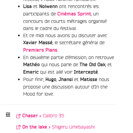
et
ont rencontrés les
Lisa
Nolwenn
participants de
, un
Cinémas Sprint
concours de courts métrages organisé
dans le cadre du festival.
Et ce midi nous avons pu discuter avec
, le secrétaire général de
Xavier Massé
.
Premiers Plans
En deuxième partie d’émission, on retrouve
qui nous parle de
, et
Mathéo
The Old Oak
qui est allé voir
.
Emeric
Intercepté
Pour finir,
,
et
nous
Hugo
Jhansi
Matisse
propose une discussion autour d’In the
Mood for love.
/
Calibro 35
Chaser >
e
/
Shigeru Umebayashi
On the lake >
Playlist