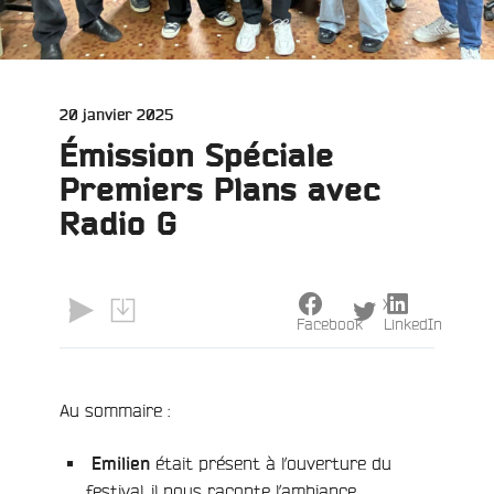
Publié
20 janvier 2025
le
Émission Spéciale
Premiers Plans avec
Radio G
X
Facebook
LinkedIn
e
Au sommaire :
était présent à l’ouverture du
Emilien
festival, il nous raconte l’ambiance