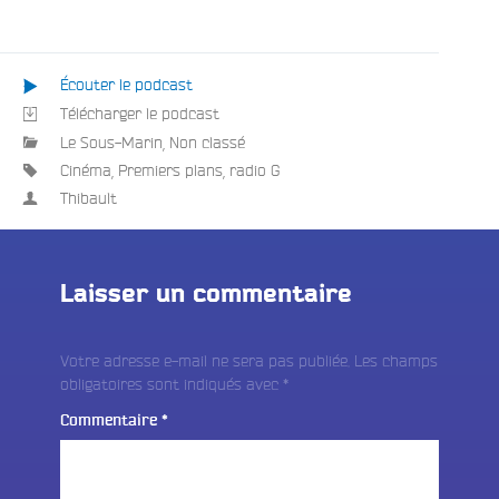
:
Écouter le podcast
Télécharger le podcast
Le Sous-Marin
,
Non classé
Cinéma
,
Premiers plans
,
radio G
Thibault
Laisser un commentaire
Votre adresse e-mail ne sera pas publiée.
Les champs
obligatoires sont indiqués avec
*
Commentaire
*