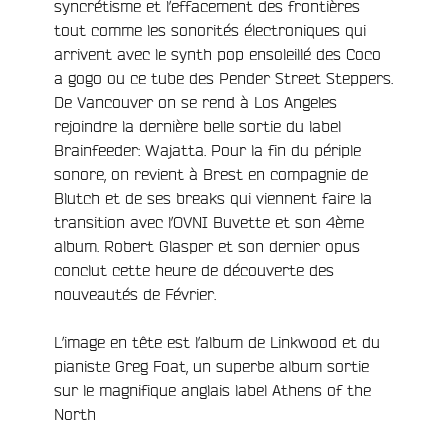
syncrétisme et l’effacement des frontières
tout comme les sonorités électroniques qui
arrivent avec le synth pop ensoleillé des Coco
a gogo ou ce tube des Pender Street Steppers.
De Vancouver on se rend à Los Angeles
e
rejoindre la dernière belle sortie du label
Brainfeeder: Wajatta. Pour la fin du périple
sonore, on revient à Brest en compagnie de
Blutch et de ses breaks qui viennent faire la
transition avec l’OVNI Buvette et son 4ème
album. Robert Glasper et son dernier opus
conclut cette heure de découverte des
nouveautés de Février.
L’image en tête est l’album de Linkwood et du
pianiste Greg Foat, un superbe album sortie
sur le magnifique anglais label Athens of the
North