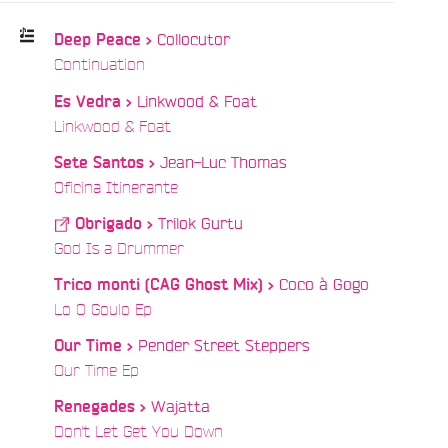
Collocutor
Deep Peace >
/
Continuation
Playlist
Linkwood & Foat
Es Vedra >
:
/
Linkwood & Foat
Jean-Luc Thomas
Sete Santos >
/
Oficina Itinerante
Trilok Gurtu
Obrigado >
/
God Is a Drummer
Coco à Gogo
Trico monti (CAG Ghost Mix) >
e
/
Lo O Goulo Ep
Pender Street Steppers
Our Time >
/
Our Time Ep
Wajatta
Renegades >
/
Don't Let Get You Down