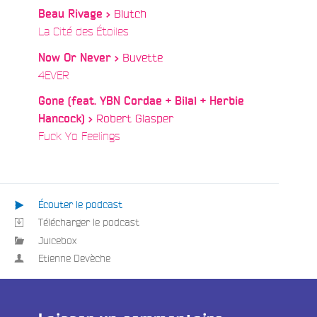
Blutch
Beau Rivage >
/
La Cité des Étoiles
Buvette
Now Or Never >
/
4EVER
Gone (feat. YBN Cordae + Bilal + Herbie
Robert Glasper
Hancock) >
/
Fuck Yo Feelings
Écouter le podcast
Télécharger le podcast
Juicebox
Etienne Devèche