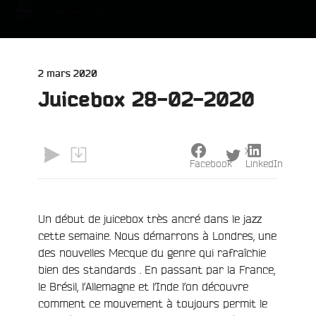
Publié
2 mars 2020
le
Juicebox 28-02-2020
X
Facebook
LinkedIn
Un début de juicebox très ancré dans le jazz
cette semaine. Nous démarrons à Londres, une
des nouvelles Mecque du genre qui rafraîchie
bien des standards . En passant par la France,
le Brésil, l’Allemagne et l’Inde l’on découvre
comment ce mouvement à toujours permit le