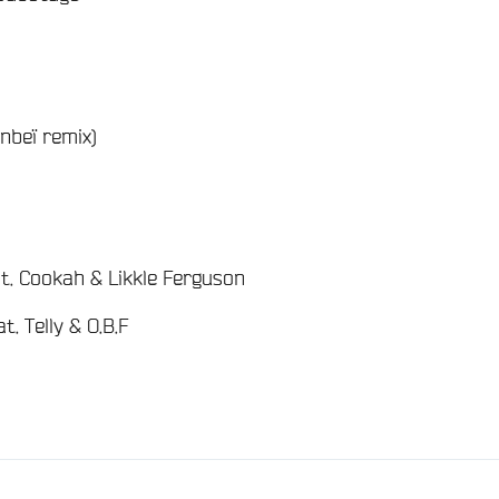
/
nbeï remix)
/
t. Cookah & Likkle Ferguson
/
. Telly & O.B.F