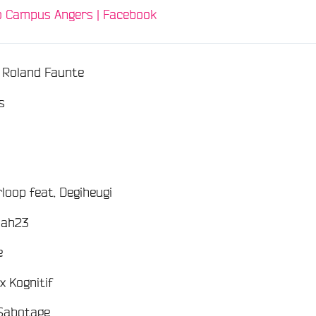
o Campus Angers | Facebook
/
. Roland Faunte
/
s
/
loop feat. Degiheugi
/
oah23
/
e
/
x Kognitif
/
 Sabotage