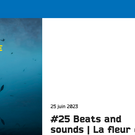
LES BONNES ONDES POUR 
ERS
Publié
25 juin 2023
le
#25 Beats and
sounds | La fleur