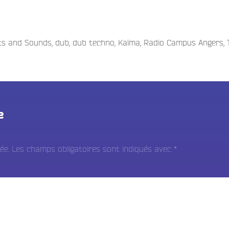
ts and Sounds
,
dub
,
dub techno
,
Kaïma
,
Radio Campus Angers
,
e
ée.
Les champs obligatoires sont indiqués avec
*