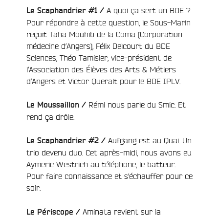
A quoi ça sert un BDE ?
Le Scaphandrier #1 /
Pour répondre à cette question, le Sous-Marin
reçoit Taha Mouhib de la Coma (Corporation
médecine d’Angers), Félix Delcourt du BDE
Sciences, Théo Tamisier, vice-président de
l’Association des Élèves des Arts & Métiers
d’Angers et Victor Queralt pour le BDE IPLV.
Rémi nous parle du Smic. Et
Le Moussaillon /
rend ça drôle.
Aufgang est au Quai. Un
Le Scaphandrier #2 /
trio devenu duo. Cet après-midi, nous avons eu
Aymeric Westrich au téléphone, le batteur.
Pour faire connaissance et s’échauffer pour ce
soir.
Aminata revient sur la
Le Périscope /