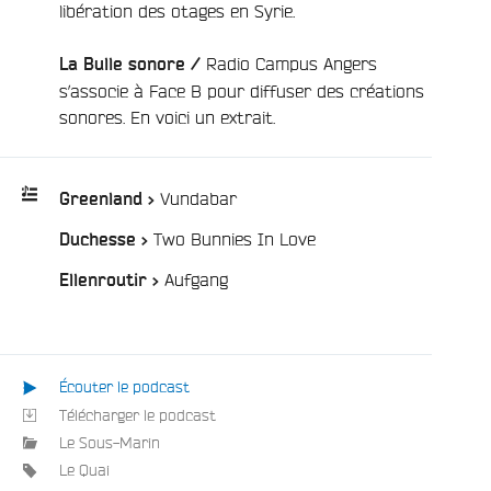
libération des otages en Syrie.
Radio Campus Angers
La Bulle sonore /
s’associe à Face B pour diffuser des créations
sonores. En voici un extrait.
e
/
Vundabar
Greenland >
/
Two Bunnies In Love
Duchesse >
Playlist
:
/
Aufgang
Ellenroutir >
Écouter le podcast
Télécharger le podcast
Le Sous-Marin
Le Quai