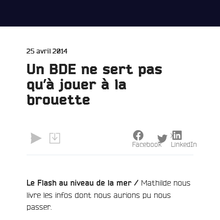
Publié
25 avril 2014
le
Un BDE ne sert pas
qu’à jouer à la
brouette
X
Facebook
LinkedIn
Mathilde nous
Le Flash au niveau de la mer /
livre les infos dont nous aurions pu nous
passer.
e