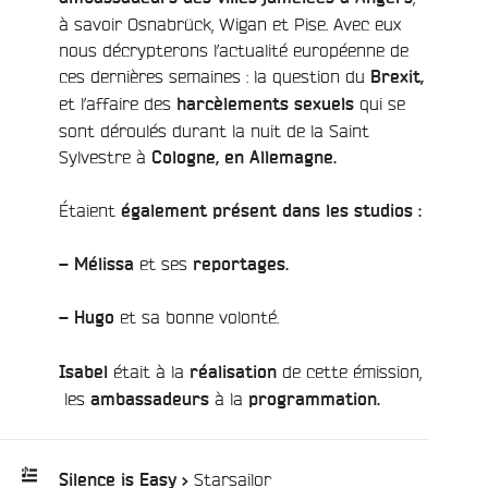
à savoir Osnabrück, Wigan et Pise. Avec eux
nous décrypterons l’actualité européenne de
ces dernières semaines : la question du
Brexit,
et l’affaire des
qui se
harcèlements sexuels
sont déroulés durant la nuit de la Saint
Sylvestre à
Cologne, en Allemagne.
Étaient
également présent dans les studios :
et ses
– Mélissa
reportages.
et sa bonne volonté.
– Hugo
était à la
de cette émission,
Isabel
réalisation
les
à la
ambassadeurs
programmation.
e
/
Starsailor
Silence is Easy >