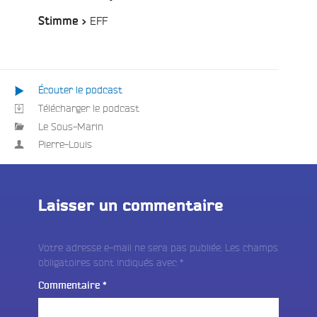
/
EFF
Stimme >
Playlist
:
Écouter le podcast
Télécharger le podcast
Le Sous-Marin
Pierre-Louis
Laisser un commentaire
Votre adresse e-mail ne sera pas publiée.
Les champs
obligatoires sont indiqués avec
*
Commentaire
*