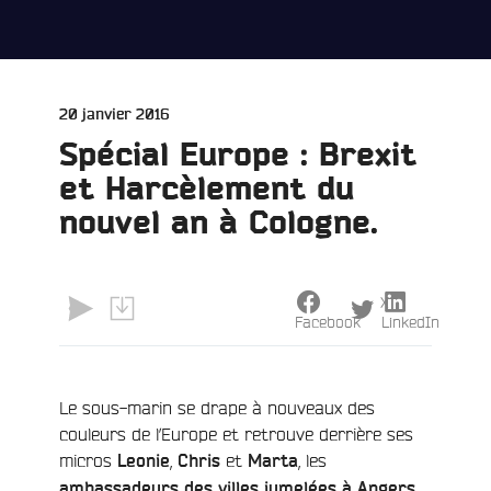
Publié
20 janvier 2016
le
Spécial Europe : Brexit
et Harcèlement du
nouvel an à Cologne.
X
Facebook
LinkedIn
e
Le sous-marin se drape à nouveaux des
couleurs de l’Europe et retrouve derrière ses
micros
,
et
, les
Leonie
Chris
Marta
,
ambassadeurs des villes jumelées à Angers