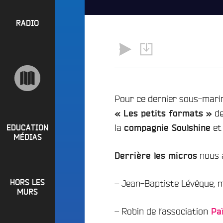
l
P
u
a
e
R
RADIO
y
e
O
l
n
P
i
M
O
s
a
S
t
i
s
n
R
Pour ce dernier sous-marin
e
a
de
P
« Les petits formats »
d
e
i
la
e
R
t
EDUCATION
compagnie Soulshine
o
MÉDIAS
L
O
q
o
nous a
G
Derrière les micros
u
i
o
R
r
i
– Jean-Baptiste Lévêque, m
HORS LES
A
e
?
MURS
M
R
B
– Robin de l’association
M
Paï
a
u