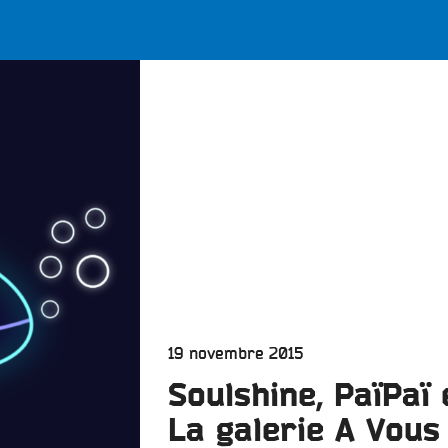
LES BONNES ONDES POUR 
ERS
Publié
19 novembre 2015
le
Soulshine, PaïPaï 
La galerie A Vous