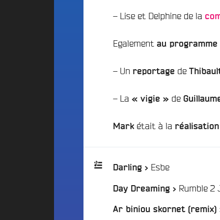
d
E
d
i
– Lise et Delphine de la
S
com
o
g
A
C
e
Egalement
l
a
au programme
t
t
m
P
e
p
a
– Un
de
reportage
Thibaul
r
u
r
n
s
t
a
F
– La
de
« vigie »
Guillaum
t
r
i
i
a
c
était à la
v
n
Mark
réalisation
i
e
c
p
B
e
a
e
F
t
/
Esbe
a
Darling >
é
i
t
d
Rumble 2 
s
f
Day Dreaming >
Playlist
é
2
A
r
:
Ar biniou skornet (remix)
0
n
a