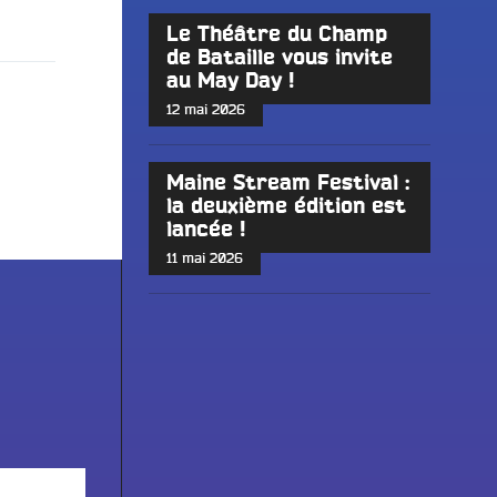
Le Théâtre du Champ
de Bataille vous invite
au May Day !
12 mai 2026
Maine Stream Festival :
la deuxième édition est
lancée !
11 mai 2026