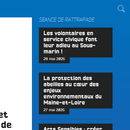
TOUT LE MONDE !
SÉANCE DE RATTRAPAGE
Les volontaires en
service civique font
leur adieu au Sous-
marin !
28 mai 2026
La protection des
abeilles au cœur des
enjeux
environnementaux du
Maine-et-Loire
27 mai 2026
et
 de
Arts Sensibles : créer