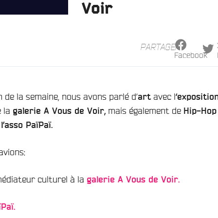
Voir
PARTAGER
Facebook
 de la semaine, nous avons parlé d’
avec l
art
‘expositio
 la
mais également de
galerie A Vous de Voir,
Hip-Hop
t
l’asso PaïPaï.
vions:
édiateur culturel à la
galerie A Vous de Voir.
Paï.