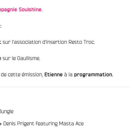
pagnie Soulshine.
 :
sur l’association d’insertion Resto Troc.
t
sur le Gaullisme.
e
de cette émission,
à la
Etienne
programmation.
/
Jungle
/
Denis Prigent featuring Masta Ace
 >