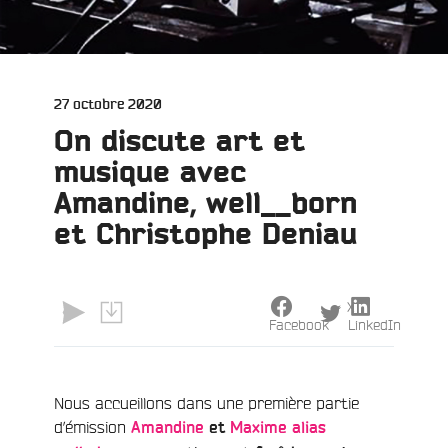
Publié
27 octobre 2020
le
On discute art et
musique avec
Amandine, well__born
et Christophe Deniau
X
Facebook
LinkedIn
Nous accueillons dans une première partie
e
d’émission
Amandine
et
Maxime alias