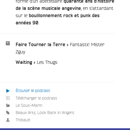
forme d’un abécédaire
quarante ans d’histoire
, en s’attardant
de la scène musicale angevine
sur le
bouillonnement rock et punk
des
.
années 90
e
Fantastic Mister
Faire Tourner la Terre >
/
Zguy
Playlist
/
Les Thugs
Waiting >
:
Écouter le podcast
Télécharger le podcast
Le Sous-Marin
Beaux Arts
,
Look Back in Angers
Thibault