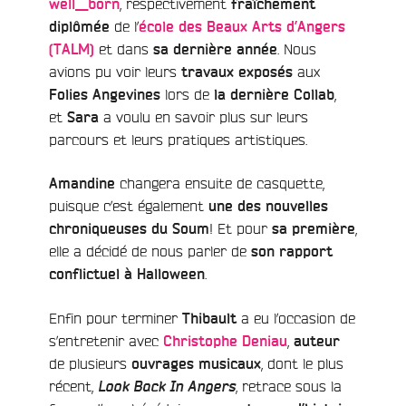
, respectivement
well__born
fraîchement
de l’
diplômée
école des Beaux Arts d’Angers
et dans
. Nous
(TALM)
sa dernière année
avions pu voir leurs
aux
travaux exposés
lors de
,
Folies Angevines
la dernière Collab
et
a voulu en savoir plus sur leurs
Sara
parcours et leurs pratiques artistiques.
changera ensuite de casquette,
Amandine
puisque c’est également
une des nouvelles
! Et pour
,
chroniqueuses du Soum
sa première
elle a décidé de nous parler de
son rapport
.
conflictuel à Halloween
Enfin pour terminer
a eu l’occasion de
Thibault
s’entretenir avec
,
Christophe Deniau
auteur
de plusieurs
, dont le plus
ouvrages musicaux
récent,
, retrace sous la
Look Back In Angers