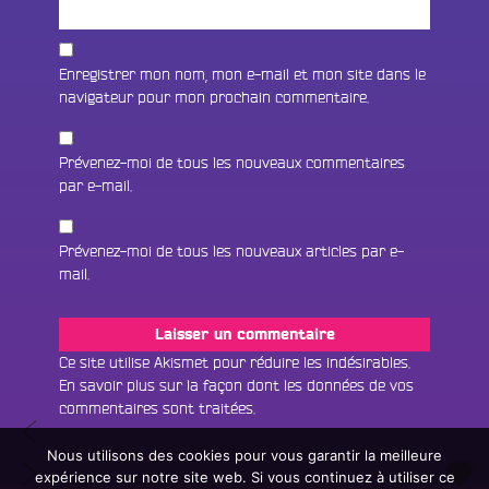
Enregistrer mon nom, mon e-mail et mon site dans le
navigateur pour mon prochain commentaire.
Prévenez-moi de tous les nouveaux commentaires
par e-mail.
Prévenez-moi de tous les nouveaux articles par e-
mail.
Fac
Twit
Ins
Ce site utilise Akismet pour réduire les indésirables.
En savoir plus sur la façon dont les données de vos
Link
Écouter le direct
commentaires sont traitées
.
Navigation
Voyage
You
Rechercher un titre
au
Nous utilisons des cookies pour vous garantir la meilleure
de
Entre
coeur
expérience sur notre site web. Si vous continuez à utiliser ce
Fair
Tous les programmes