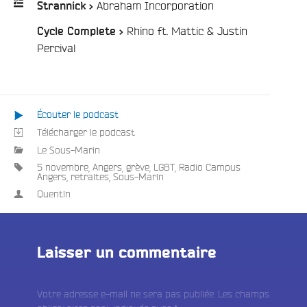
/
Abraham Incorporation
Strannick >
e
Rhino ft. Mattic & Justin
Cycle Complete >
Playlist
/
Percival
:
Écouter le podcast
Télécharger le podcast
Le Sous-Marin
5 novembre
,
Angers
,
grève
,
LGBT
,
Radio Campus
Angers
,
retraites
,
Sous-Marin
Quentin
Laisser un commentaire
Votre adresse e-mail ne sera pas publiée.
Les champs