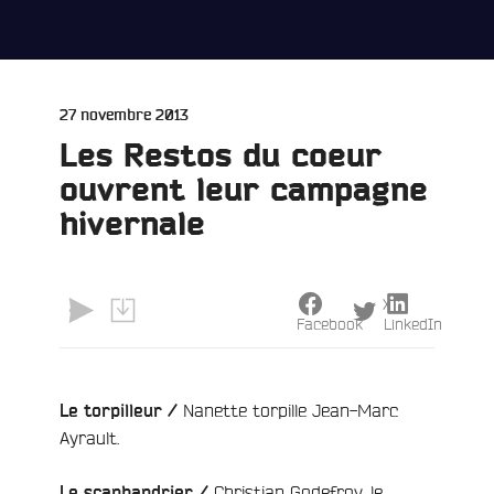
Publié
27 novembre 2013
le
Les Restos du coeur
ouvrent leur campagne
hivernale
X
Facebook
LinkedIn
Nanette torpille Jean-Marc
Le torpilleur /
Ayrault.
Christian Godefroy, le
e
Le scaphandrier /