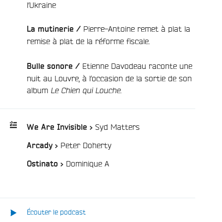
l’Ukraine
Pierre-Antoine remet à plat la
La mutinerie /
remise à plat de la réforme fiscale.
Etienne Davodeau raconte une
Bulle sonore /
e
nuit au Louvre, à l’occasion de la sortie de son
album
.
Le Chien qui Louche
/
Syd Matters
We Are Invisible >
/
Peter Doherty
Arcady >
Playlist
:
/
Dominique A
Ostinato >
Écouter le podcast