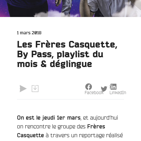
Publié
1 mars 2018
le
Les Frères Casquette,
By Pass, playlist du
mois & déglingue
X
Facebook
LinkedIn
e
, et aujourd’hui
On est le jeudi 1er mars
on rencontre le groupe des
Frères
à travers un reportage réalisé
Casquette