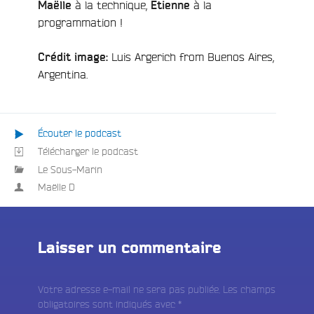
à la technique,
à la
Maëlle
Etienne
e
programmation !
Luis Argerich from Buenos Aires,
Crédit image:
Argentina.
Écouter le podcast
Télécharger le podcast
Le Sous-Marin
Maëlle D
Laisser un commentaire
Votre adresse e-mail ne sera pas publiée.
Les champs
obligatoires sont indiqués avec
*