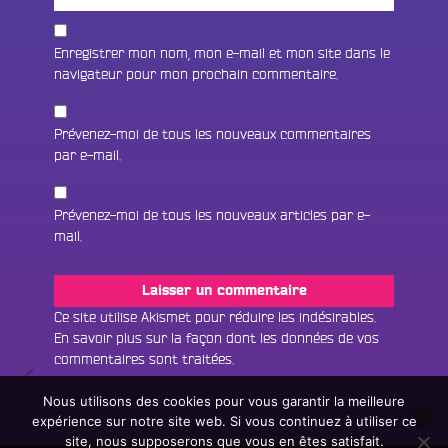
Enregistrer mon nom, mon e-mail et mon site dans le
navigateur pour mon prochain commentaire.
Prévenez-moi de tous les nouveaux commentaires
par e-mail.
Prévenez-moi de tous les nouveaux articles par e-
mail.
Fac
Twit
Ins
Ce site utilise Akismet pour réduire les indésirables.
En savoir plus sur la façon dont les données de vos
Link
Écouter le direct
commentaires sont traitées
.
Navigation
Hervé
You
Rechercher un titre
Productions,
Nous utilisons des cookies pour vous garantir la meilleure
de
Tremplin
La
expérience sur notre site web. Si vous continuez à utiliser ce
Fair
Tous les programmes
Musical
l’article
Marbelle
site, nous supposerons que vous en êtes satisfait.
un