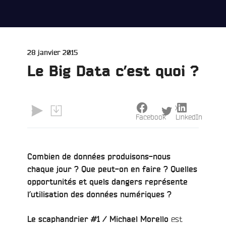
Publié
28 janvier 2015
le
Le Big Data c’est quoi ?
X
Facebook
LinkedIn
Combien de données produisons-nous
chaque jour ? Que peut-on en faire ? Quelles
e
opportunités et quels dangers représente
l’utilisation des données numériques ?
est
Le scaphandrier #1 /
Michael Morello