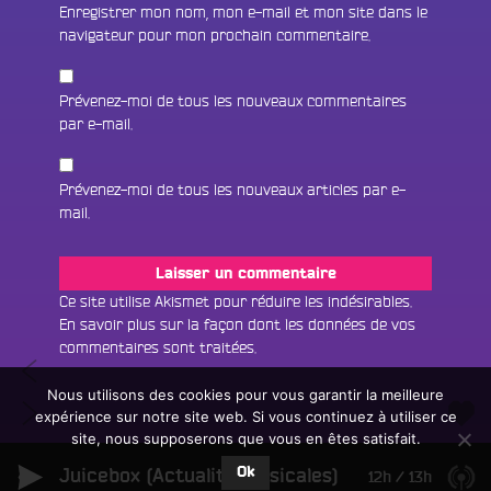
Enregistrer mon nom, mon e-mail et mon site dans le
navigateur pour mon prochain commentaire.
Prévenez-moi de tous les nouveaux commentaires
par e-mail.
Prévenez-moi de tous les nouveaux articles par e-
mail.
Fac
Twit
Ins
Ce site utilise Akismet pour réduire les indésirables.
En savoir plus sur la façon dont les données de vos
Link
Écouter le direct
commentaires sont traitées
.
Navigation
Des
You
Rechercher un titre
Angevins
Nous utilisons des cookies pour vous garantir la meilleure
de
Que
se
expérience sur notre site web. Si vous continuez à utiliser ce
Fair
Tous les programmes
penser
l’article
mobilisent
site, nous supposerons que vous en êtes satisfait.
un
L
de
contre
don
Ok
Juicebox (Actualité Musicales)
e
12h
/
13h
la
l’expulsion