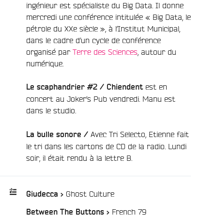
ingénieur est spécialiste du Big Data. Il donne
mercredi une conférence intitulée « Big Data, le
pétrole du XXe siècle », à l’Institut Municipal,
dans le cadre d’un cycle de conférence
organisé par
Terre des Sciences
, autour du
numérique.
est en
Le scaphandrier #2 / Chiendent
concert au Joker’s Pub vendredi. Manu est
dans le studio.
Avec Tri Selecto, Etienne fait
La bulle sonore /
le tri dans les cartons de CD de la radio. Lundi
soir, il était rendu à la lettre B.
/
Ghost Culture
Giudecca >
/
French 79
Between The Buttons >
Playlist
e