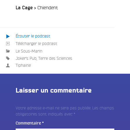
:
/
Chiendent
La Cage >
Écouter le podcast
Télécharger le podcast
Le Sous-Marin
Joker's Pub
,
Terre des Sciences
Tiphaine
Laisser un commentaire
Votre adresse e-mail ne sera pas publiée.
Les champs
obligatoires sont indiqués avec
*
Commentaire
*