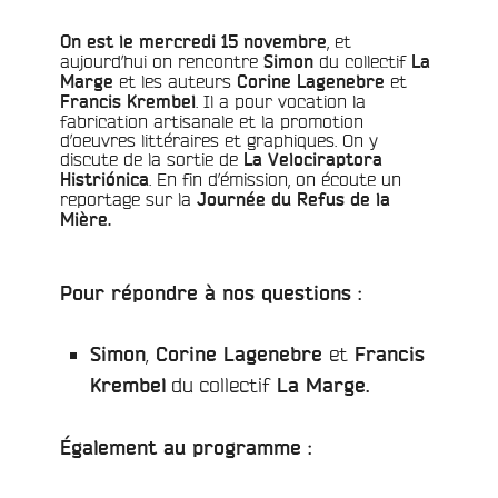
, et
On est le mercredi 15 novembre
aujourd’hui on rencontre
du collectif
Simon
La
et
les auteurs
et
Marge
Corine Lagenebre
. Il a pour vocation la
Francis Krembel
fabrication artisanale et la promotion
d’oeuvres littéraires et graphiques. On y
discute de la sortie de
La Velociraptora
. En fin d’émission, on écoute un
Histriónica
reportage sur la
Journée du Refus de la
Mière.
Pour répondre à nos questions :
,
et
Simon
Corine Lagenebre
Francis
du collectif
Krembel
La Marge.
Également au programme :