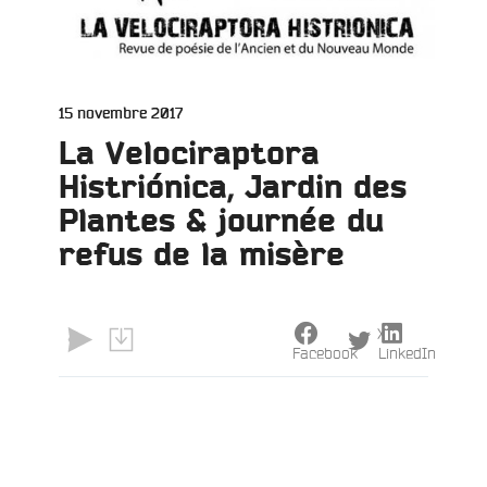
Publié
15 novembre 2017
le
La Velociraptora
Histriónica, Jardin des
Plantes & journée du
refus de la misère
X
Facebook
LinkedIn
e