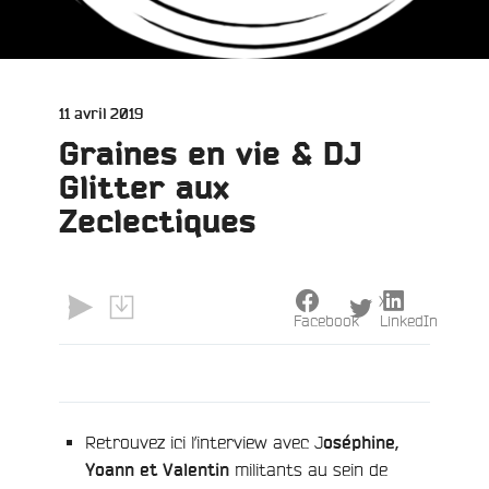
Publié
11 avril 2019
le
Graines en vie & DJ
Glitter aux
Zeclectiques
X
e
Facebook
LinkedIn
Retrouvez ici l’interview avec J
oséphine,
militants au sein de
Yoann et Valentin