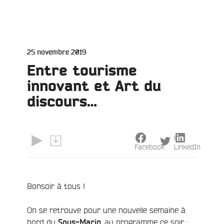
Publié
25 novembre 2019
le
Entre tourisme
innovant et Art du
discours…
X
Facebook
LinkedIn
Bonsoir à tous !
e
On se retrouve pour une nouvelle semaine à
bord du
, au programme ce soir :
Sous-Marin