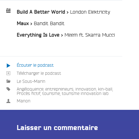
/
London Elektricity
Build A Better World >
e
/
Bandit Bandit
Maux >
Playlist
:
/
Meem ft. Skarra Mucci
Everything Is Love >
Écouter le podcast
Télécharger le podcast
Le Sous-Marin
Angéloquence
,
entrepreneurs
,
innovation
,
kin-ball
,
Procès fictif
,
tourisme
,
tourisme innovation lab
Manon
Laisser un commentaire