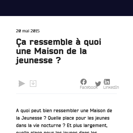
Publié
20 mai 2015
le
Ça ressemble à quoi
une Maison de la
jeunesse ?
X
Facebook
LinkedIn
A quoi peut bien ressembler une Maison de
e
la Jeunesse ? Quelle place pour les jeunes
dans la vie nocturne ? Et plus largement,
quelle place pour les jeunes dans les