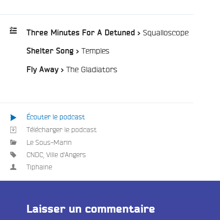
e
/
Squalloscope
Three Minutes For A Detuned >
/
Temples
Shelter Song >
Playlist
:
/
The Gladiators
Fly Away >
Écouter le podcast
Télécharger le podcast
Le Sous-Marin
CNDC
,
Ville d'Angers
Tiphaine
Laisser un commentaire