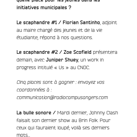
initiatives municipales ?
, adjoint
Le scaphandre #1 / Florian Santinho
au maire chargé des jeunes et de la vie
étudiante, répond à nos questions.
présentera
Le scaphandre #2 /
Zoe Scofield
demain, avec
, un work in
Juniper Shuey
progress intitulé « Us » au CNDC.
Cinq places sont à gagner : envoyez vos
coordonnées à :
communication@radiocampusangers.com
Mardi dernier, Johnny Clash
La bulle sonore /
faisait son dernier show au Brin Folk. Pour
ceux qui l’auraient loupé, voilà ses derniers
mots…