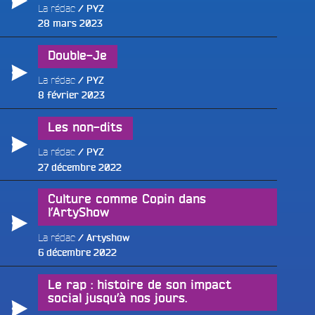
La rédac
PYZ
Publié
28 mars 2023
le
Double-Je
e
La rédac
PYZ
Publié
8 février 2023
le
Les non-dits
La rédac
PYZ
Publié
27 décembre 2022
le
Culture comme Copin dans
l’ArtyShow
La rédac
Artyshow
Publié
6 décembre 2022
le
Le rap : histoire de son impact
social jusqu’à nos jours.