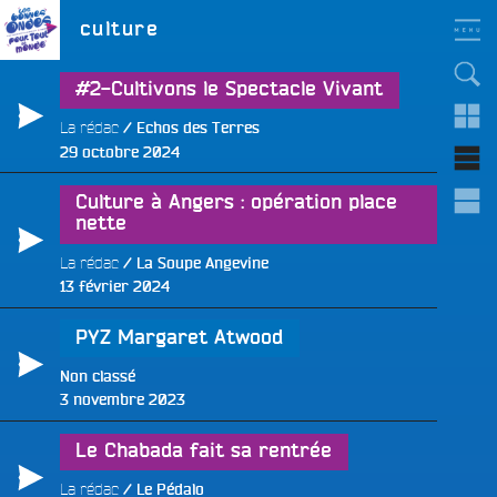
Aller
LES BONNES ONDES
Étiquette :
culture
POUR TOUT LE MONDE !
au
contenu
principal
#2-Cultivons le Spectacle Vivant
La rédac
Echos des Terres
Publié
29 octobre 2024
le
Culture à Angers : opération place
nette
La rédac
La Soupe Angevine
Publié
13 février 2024
le
PYZ Margaret Atwood
Non classé
Publié
3 novembre 2023
le
Le Chabada fait sa rentrée
La rédac
Le Pédalo