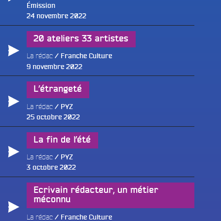
Émission
Publié
24 novembre 2022
le
20 ateliers 33 artistes
La rédac
Franche Culture
Publié
9 novembre 2022
le
L’étrangeté
La rédac
PYZ
Publié
25 octobre 2022
le
e
La fin de l’été
La rédac
PYZ
Publié
3 octobre 2022
le
Ecrivain rédacteur, un métier
méconnu
La rédac
Franche Culture