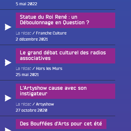
Publié
5 mai 2022
le
Statue du Roi René : un
Déboulonnage en Question ?
La rédac
Franche Culture
Publié
2 décembre 2021
le
Le grand débat culturel des radios
associatives
La rédac
Hors les Murs
Publié
25 mai 2021
le
L’Artyshow cause avec son
instigateur
La rédac
Artyshow
Publié
27 octobre 2020
le
Des Bouffées d’Arts pour cet été