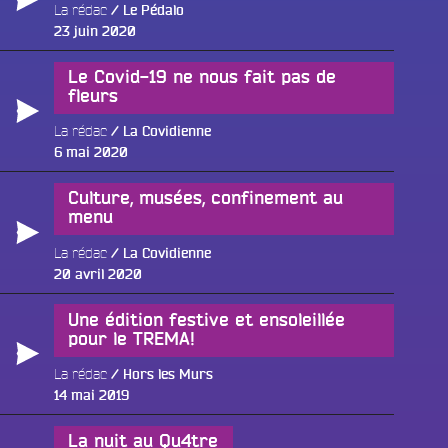
La rédac
Le Pédalo
Publié
23 juin 2020
le
Le Covid-19 ne nous fait pas de
fleurs
La rédac
La Covidienne
Publié
6 mai 2020
le
Culture, musées, confinement au
menu
La rédac
La Covidienne
Publié
20 avril 2020
le
Une édition festive et ensoleillée
pour le TREMA!
La rédac
Hors les Murs
Publié
14 mai 2019
le
La nuit au Qu4tre