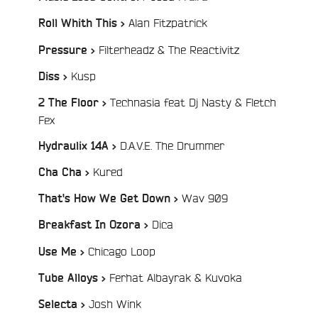
/
Alan Fitzpatrick
Roll Whith This >
/
Filterheadz & The Reactivitz
Pressure >
/
Kusp
Diss >
Technasia feat Dj Nasty & Fletch
2 The Floor >
/
Fex
/
D.A.V.E. The Drummer
Hydraulix 14A >
/
Kured
e
Cha Cha >
/
Wav 909
That's How We Get Down >
/
Dica
Breakfast In Ozora >
/
Chicago Loop
Use Me >
/
Ferhat Albayrak & Kuvoka
Tube Alloys >
/
Josh Wink
Selecta >