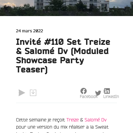
Publié
24 mars 2022
le
Invité #110 Set Treize
& Salomé Dv (Moduled
Showcase Party
Teaser)
X
Facebook
LinkedIn
Cette semaine je reçoit
Treize
&
Salomé Dv
pour une version du mix réaliser a la Sweat