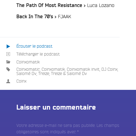
/
Luca Lozano
The Path Of Most Resistance >
/
FJAAK
Back In The 70's >
Écouter le podcast
Télécharger le podcast
Coinxomatik
Coinxomatic
,
Coinxomatik
,
Coinxomatik invit
,
DJ Coinx
,
Salomé Dv
,
Treize
,
Treize & Salomé Dv
Coinx
Laisser un commentaire
Votre adresse e-mail ne sera pas publiée.
Les champs
obligatoires sont indiqués avec
*