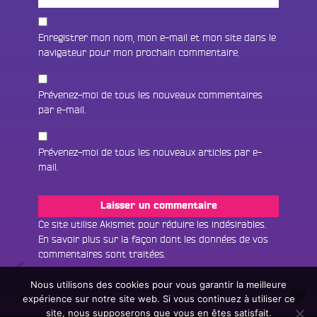
Enregistrer mon nom, mon e-mail et mon site dans le
navigateur pour mon prochain commentaire.
Prévenez-moi de tous les nouveaux commentaires
par e-mail.
Prévenez-moi de tous les nouveaux articles par e-
mail.
Fac
Twit
Ins
Ce site utilise Akismet pour réduire les indésirables.
En savoir plus sur la façon dont les données de vos
Link
Écouter le direct
commentaires sont traitées
.
Navigation
#109
You
Rechercher un titre
Spécial
Nous utilisons des cookies pour vous garantir la meilleure
de
#111
D3
expérience sur notre site web. Si vous continuez à utiliser ce
Fair
Tous les programmes
DJ
l’article
Festival
site, nous supposerons que vous en êtes satisfait.