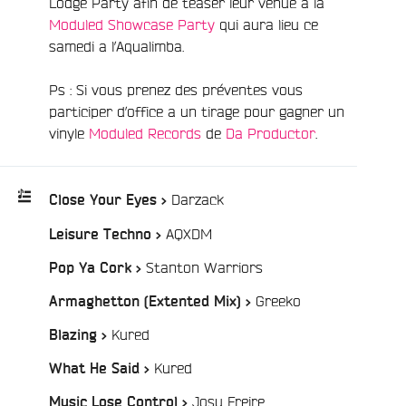
Lodge Party afin de teaser leur venue a la
Moduled Showcase Party
qui aura lieu ce
samedi a l’Aqualimba.
e
Ps : Si vous prenez des préventes vous
participer d’office a un tirage pour gagner un
vinyle
Moduled Records
de
Da Productor
.
/
Darzack
Close Your Eyes >
/
AQXDM
Leisure Techno >
Playlist
:
/
Stanton Warriors
Pop Ya Cork >
/
Greeko
Armaghetton (Extented Mix) >
/
Kured
Blazing >
/
Kured
What He Said >
/
Josu Freire
Music Lose Control >