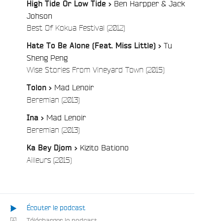
Ben Harpper & Jack
High Tide Or Low Tide >
Johson
/
Best Of Kokua Festival (2012)
Tu
Hate To Be Alone (Feat. Miss Little) >
Sheng Peng
e
/
Wise Stories From Vineyard Town (2015)
Mad Lenoir
Tolon >
/
Beremian (2013)
Mad Lenoir
Ina >
/
Beremian (2013)
Kizito Bationo
Ka Bey Djom >
/
Ailleurs (2015)
Écouter le podcast
Télécharger le podcast