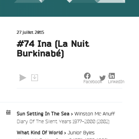
Publié
27 juillet 2015
le
#74 Ina (La Nuit
Burkinabé)
X
Facebook
LinkedIn
Winston Mc Anuff
Sun Setting In The Sea >
/
Diary Of The Silent Years 1977-2000 (2002)
Playlist
Junior Byles
What Kind Of World >
:
e