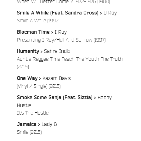
/
When Will Better Come ? 1972-1976 (1988)
U Roy
Smile A While (Feat. Sandra Cross) >
/
Smile A While (1992)
I Roy
Blacman Time >
/
Presenting I Roy/Hell And Sorrow (1997)
Sahra Indio
Humanity >
Auntie Reggae Time Teach The Youth The Truth
/
(2015)
Kazam Davis
One Way >
/
(Vinyl / Single) (2015)
Bobby
Smoke Some Ganja (Feat. Sizzla) >
Hustle
/
It's The Hustle
Lady G
Jamaica >
/
Smile (2015)