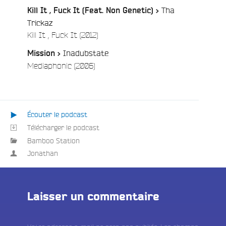
Tha
Kill It , Fuck It (Feat. Non Genetic) >
e
Trickaz
/
Kill It , Fuck It (2012)
Inadubstate
Mission >
/
Mediaphonic (2006)
Écouter le podcast
Télécharger le podcast
Bamboo Station
Jonathan
Laisser un commentaire