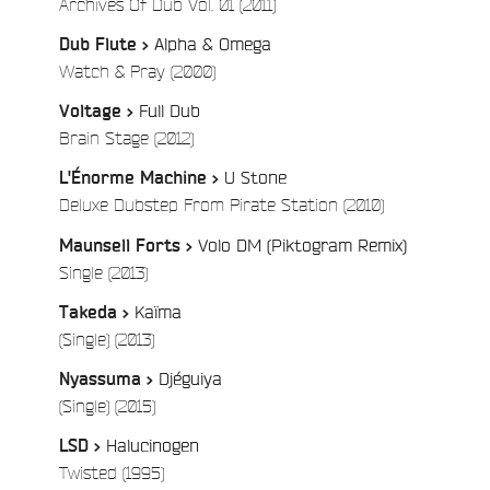
/
Archives Of Dub Vol. 01 (2011)
Alpha & Omega
Dub Flute >
/
Watch & Pray (2000)
Full Dub
Voltage >
/
Brain Stage (2012)
U Stone
L'Énorme Machine >
/
Deluxe Dubstep From Pirate Station (2010)
Volo DM (Piktogram Remix)
Maunsell Forts >
/
Single (2013)
Kaïma
Takeda >
/
(Single) (2013)
Djéguiya
Nyassuma >
/
(Single) (2015)
Halucinogen
LSD >
/
Twisted (1995)