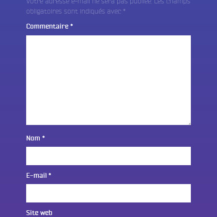
Votre adresse e-mail ne sera pas publiée.
Les champs
obligatoires sont indiqués avec
*
Commentaire
*
Nom
*
E-mail
*
Site web