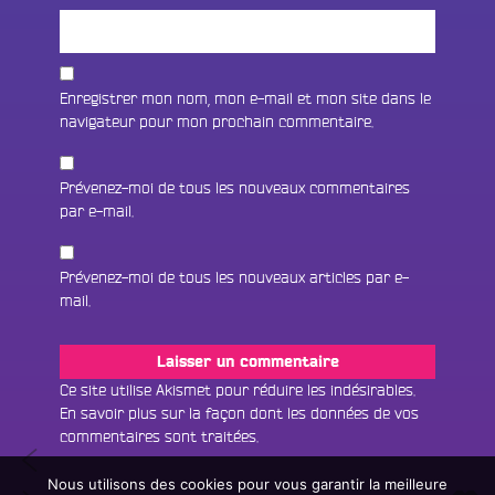
Enregistrer mon nom, mon e-mail et mon site dans le
navigateur pour mon prochain commentaire.
Prévenez-moi de tous les nouveaux commentaires
par e-mail.
Prévenez-moi de tous les nouveaux articles par e-
mail.
Fac
Twit
Ins
Ce site utilise Akismet pour réduire les indésirables.
En savoir plus sur la façon dont les données de vos
Link
Écouter le direct
commentaires sont traitées
.
Navigation
#55
You
Rechercher un titre
Satisfied
Nous utilisons des cookies pour vous garantir la meilleure
de