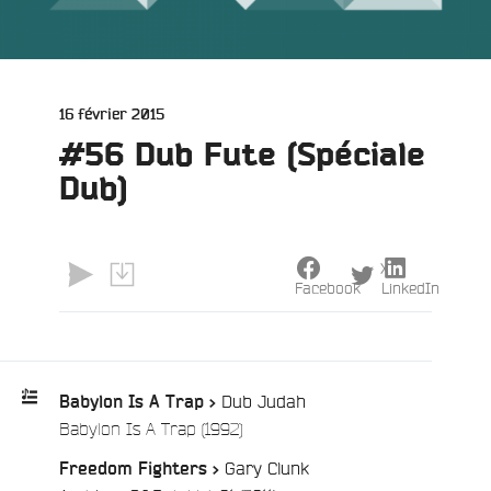
Publié
16 février 2015
le
#56 Dub Fute (Spéciale
Dub)
X
Facebook
LinkedIn
Dub Judah
Babylon Is A Trap >
e
/
Babylon Is A Trap (1992)
Playlist
Gary Clunk
Freedom Fighters >
: