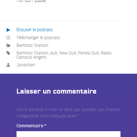
Écouter le podcast
Télécharger le podcast
Bamboo Station
Bamboo Station
,
dub
,
New Dub
,
Panda Dub
,
Radio
Campus Angers
Jonathan
Laisser un commentaire
Votre adresse e-mail ne sera pas publiée.
Les champs
obligatoires sont indiqués avec
*
Commentaire
*