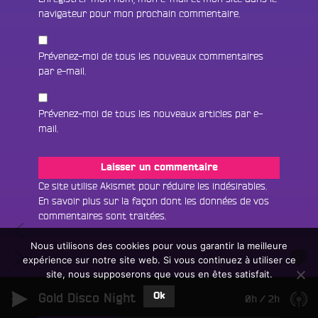
navigateur pour mon prochain commentaire.
Prévenez-moi de tous les nouveaux commentaires
par e-mail.
Prévenez-moi de tous les nouveaux articles par e-
Fac
mail.
Twit
Ins
Ce site utilise Akismet pour réduire les indésirables.
En savoir plus sur la façon dont les données de vos
Link
Écouter le direct
commentaires sont traitées
.
Navigation
#332
You
Rechercher un titre
Only
Nous utilisons des cookies pour vous garantir la meilleure
de
#334
Jah
expérience sur notre site web. Si vous continuez à utiliser ce
Fair
Tous les programmes
Tell
l’article
Jah
site, nous supposerons que vous en êtes satisfait.
un
L
Me
(11/04/22)
don
Ok
Gold Disco Night
e
0h
/
2h
Why
sur
c
(25/04/22)