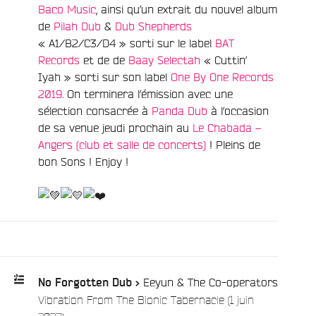
Baco Music
, ainsi qu’un extrait du nouvel album
de
Pilah Dub
&
Dub Shepherds
« A1/B2/C3/D4 » sorti sur le label
BAT
Records
et de de
Baay Selectah
« Cuttin’
Iyah » sorti sur son label
One By One Records
2019
. On terminera l’émission avec une
sélection consacrée à
Panda Dub
à l’occasion
de sa venue jeudi prochain au
Le Chabada –
Angers (club et salle de concerts)
! Pleins de
bon Sons ! Enjoy !
e
Eeyun & The Co-operators
No Forgotten Dub >
Vibration From The Bionic Tabernacle (1 juin
Playlist
/