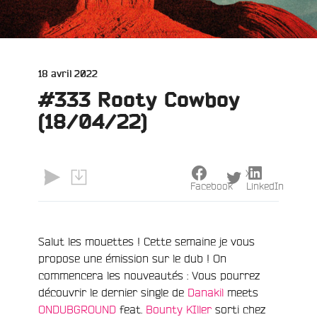
Publié
18 avril 2022
le
#333 Rooty Cowboy
(18/04/22)
X
Facebook
LinkedIn
Salut les mouettes ! Cette semaine je vous
propose une émission sur le dub ! On
commencera les nouveautés : Vous pourrez
découvrir le dernier single de
Danakil
meets
ONDUBGROUND
feat.
Bounty KIller
sorti chez