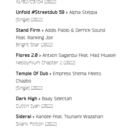
/
A1/B2/C3/D4 (2022)
Alpha Steppa
Unfold #Streetdub 59 >
/
(Single) (2022)
Addis Pablo & Derrick Sound
Stand Firm >
Feat. Ranking Joe
/
Bright Star (2022)
Antxon Sagardui Feat. Mad Muasel
Flores 2.0 >
/
Neodymium Chapter 2 (2022)
e
Empress Shema Meets
Temple Of Dub >
Chazbo
/
(Single) (2022)
Baay Selectah
Dark High >
/
Cuttin' Iyah (2022)
Kandee Feat. Tsunami Wazahari
Sideral >
/
Skank Fiction (2022)