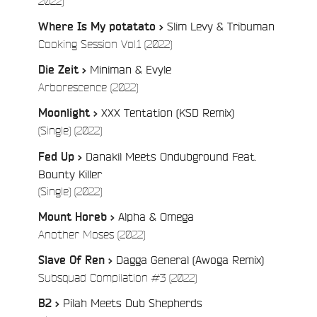
2022)
:
Slim Levy & Tribuman
Where Is My potatato >
/
Cooking Session Vol.1 (2022)
Miniman & Evyle
Die Zeit >
/
Arborescence (2022)
XXX Tentation (KSD Remix)
Moonlight >
/
(Single) (2022)
Danakil Meets Ondubground Feat.
Fed Up >
Bounty Killer
/
(Single) (2022)
Alpha & Omega
Mount Horeb >
/
Another Moses (2022)
Dagga General (Awoga Remix)
Slave Of Ren >
/
Subsquad Compilation #3 (2022)
Pilah Meets Dub Shepherds
B2 >