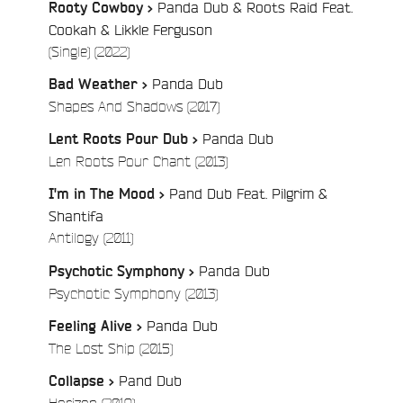
Panda Dub & Roots Raid Feat.
Rooty Cowboy >
Cookah & Likkle Ferguson
/
(Single) (2022)
Panda Dub
Bad Weather >
/
Shapes And Shadows (2017)
Panda Dub
Lent Roots Pour Dub >
/
Len Roots Pour Chant (2013)
Pand Dub Feat. Pilgrim &
I'm in The Mood >
Shantifa
/
Antilogy (2011)
Panda Dub
Psychotic Symphony >
/
Psychotic Symphony (2013)
Panda Dub
Feeling Alive >
/
The Lost Ship (2015)
Pand Dub
Collapse >
/
Horizon (2019)