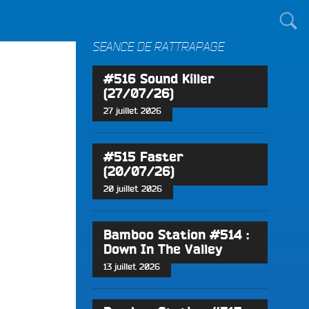
TOUT LE MONDE !
SÉANCE DE RATTRAPAGE
#516 Sound Killer
(27/07/26)
27 juillet 2026
#515 Faster
(20/07/26)
20 juillet 2026
Bamboo Station #514 :
Down In The Valley
13 juillet 2026