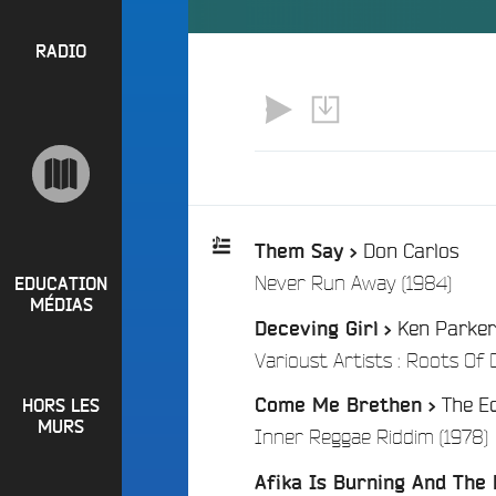
l
P
u
a
e
R
RADIO
y
e
O
l
n
P
i
M
O
s
a
S
t
i
s
n
R
e
a
Don Carlos
Them Say >
P
d
e
/
Never Run Away (1984)
i
R
t
EDUCATION
Playlist
o
MÉDIAS
L
O
Ken Parker
q
Deceving Girl >
:
o
G
u
Varioust Artists : Roots Of 
i
o
R
r
i
The E
Come Me Brethen >
HORS LES
A
e
?
MURS
Inner Reggae Riddim (1978)
M
R
B
M
a
Afika Is Burning And The
u