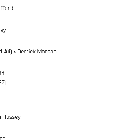
afford
ley
Derrick Morgan
 Ali) >
id
/
87)
n Hussey
er