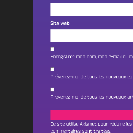
a
o
r
n
m
e
c
a
j
t
e
o
Site web
i
i
k
n
U
d
D
N
r
a
I
e
r
Enregistrer mon nom, mon e-mail et m
V
c
k
I
O
O
L
Prévenez-moi de tous les nouveaux co
X
n
S
T
P
h
N
Prévenez-moi de tous les nouveaux arti
e
R
O
B
O
U
e
G
a
S
Ce site utilise Akismet pour réduire les
t
R
S
commentaires sont traitées
.