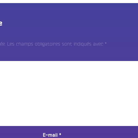
e
ée.
Les champs obligatoires sont indiqués avec
*
E-mail
*