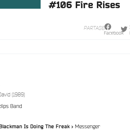
#106 Fire Rises
PARTAGER
Facebook
/
David (1989)
clips Band
/
Messenger
 Blackman Is Doing The Freak >