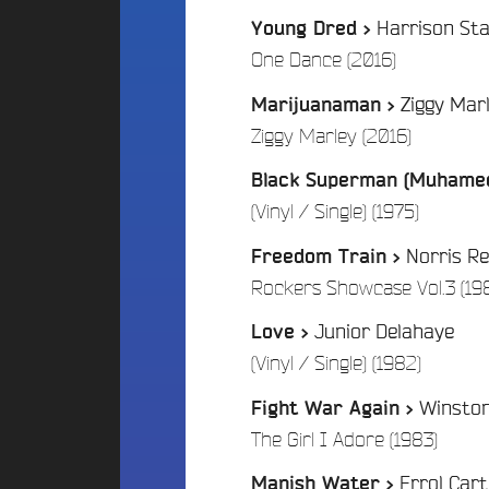
g
t
2
Harrison St
Young Dred >
e
i
4
r
o
/
One Dance (2016)
s
n
B
R
s
Ziggy Mar
Marijuanaman >
u
o
N
/
Ziggy Marley (2016)
d
c
o
g
k
s
Black Superman (Muhamed
e
C
o
/
(Vinyl / Single) (1975)
i
t
f
t
P
f
Norris Re
Freedom Train >
y
a
r
Rockers Showcase Vol.3 (19
B
e
r
a
s
t
Junior Delahaye
Love >
m
i
E
/
b
(Vinyl / Single) (1982)
d
c
o
u
i
Winsto
o
Fight War Again >
c
p
S
/
The Girl I Adore (1983)
a
a
t
t
a
t
Errol Cart
Manish Water >
i