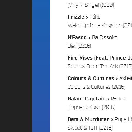
d
E
/
(Vinyl / Single) (1980)
d
i
S
o
g
Tóke
Frizzle >
A
C
e
Wake Up Inna Kingston (201
l
a
t
t
m
P
Ba Cissoko
N'Fasoo >
e
p
a
r
u
/
Djeli (2016)
r
n
s
t
a
F
Fire Rises (Feat. Prince 
t
r
i
Sounds From The Ark (2016
i
a
c
v
n
i
Asha
Colours & Cultures >
e
c
p
/
Colours & Cultures (2016)
B
e
a
e
F
R-Dug
t
Galant Capitain >
a
é
i
/
t
Elephant Kush (2016)
d
s
f
é
Pupa L
Dem A Murdurer >
2
A
r
/
0
Sweet & Tuff (2016)
n
a