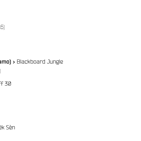
/
6)
Blackboard Jungle
Jamo) >
/
)
ff 30
ëk Sèn