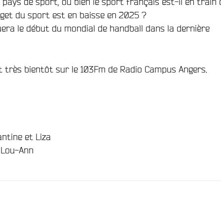
 pays de sport, ou bien le sport français est-il en train 
dget du sport est en baisse en 2025 ?
ra le début du mondial de handball dans la dernière
t très bientôt sur le 103Fm de Radio Campus Angers.
antine et Liza
t Lou-Ann