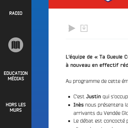
l
P
u
a
e
R
RADIO
y
e
O
l
n
P
i
M
O
s
a
S
t
i
s
n
R
L’équipe de « Ta Gueule 
e
a
P
à nouveau en effectif réd
d
e
i
R
t
EDUCATION
o
MÉDIAS
L
Au programme de cette émi
O
q
o
G
u
i
C’est
qui s’occup
o
Justin
R
r
i
nous présentera la
HORS LES
Inès
A
e
?
MURS
arrivants du Vendée Glo
M
R
Le débat est concocté
B
M
a
u