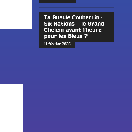
Ta Gueule Coubertin :
Six Nations – le Grand
Chelem avant l’heure
pour les Bleus ?
11 février 2026