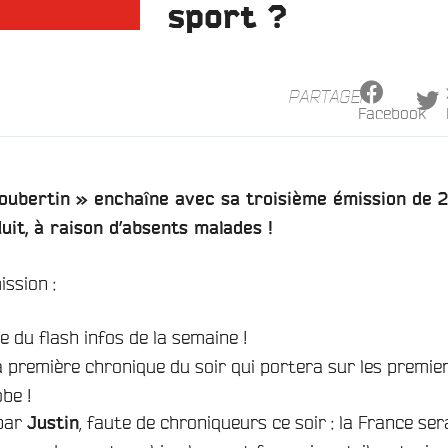
sport ?
PARTAGER
Facebook
Coubertin » enchaîne avec sa troisième émission de 2
uit, à raison d’absents malades !
ssion :
e du flash infos de la semaine !
 première chronique du soir qui portera sur les premie
be !
 par
, faute de chroniqueurs ce soir : la France ser
Justin