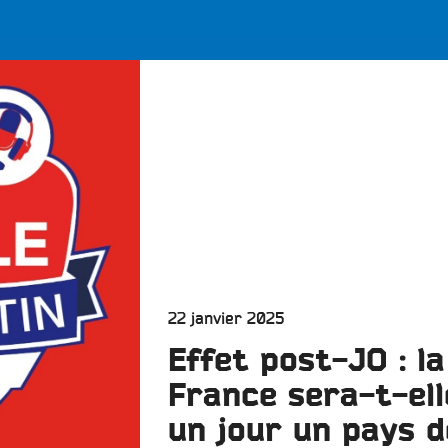
LES BONNES ONDES POUR 
ERS
Publié
22 janvier 2025
le
Effet post-JO : la
France sera-t-ell
un jour un pays d