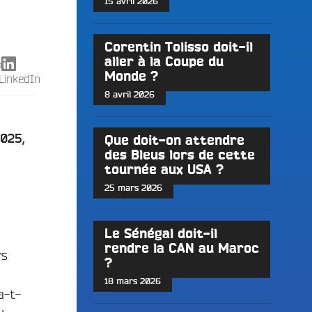
15 avril 2026
Corentin Tolisso doit-il
aller à la Coupe du
X
Monde ?
LinkedIn
8 avril 2026
025,
Que doit-on attendre
des Bleus lors de cette
tournée aux USA ?
25 mars 2026
Le Sénégal doit-il
rendre la CAN au Maroc
rs
?
18 mars 2026
a-t-