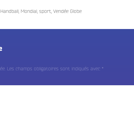
,
Handball
,
Mondial
,
sport
,
Vendée Globe
e
ée.
Les champs obligatoires sont indiqués avec
*