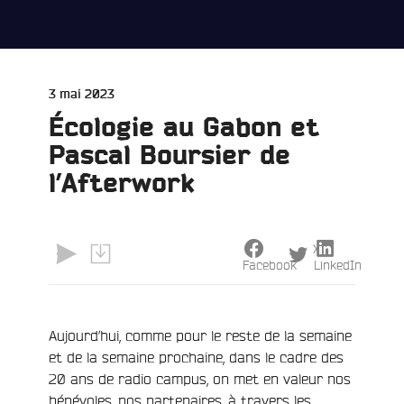
Publié
3 mai 2023
le
Écologie au Gabon et
Pascal Boursier de
l’Afterwork
X
Facebook
LinkedIn
Aujourd’hui, comme pour le reste de la semaine
e
et de la semaine prochaine, dans le cadre des
20 ans de radio campus, on met en valeur nos
bénévoles, nos partenaires, à travers les