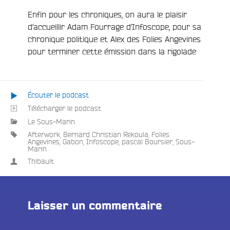
Enfin pour les chroniques, on aura le plaisir
e
d’accueillir Adam Fourrage d’Infoscope, pour sa
chronique politique et Alex des Folies Angevines
pour terminer cette émission dans la rigolade
Écouter le podcast
Télécharger le podcast
Le Sous-Marin
Afterwork
,
Bernard Christian Rekoula
,
Folies
Angevines
,
Gabon
,
Infoscope
,
pascal Boursier
,
Sous-
Marin
Thibault
Laisser un commentaire