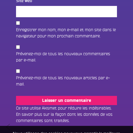
Site web
Enregistrer mon nom, mon e-mail et mon site dans le
navigateur pour mon prochain commentaire.
Prévenez-moi de tous les nouveaux commentaires
par e-mail.
Prévenez-moi de tous les nouveaux articles par e-
mail.
Fac
Twit
Ins
Ce site utilise Akismet pour réduire les indésirables.
En savoir plus sur la façon dont les données de vos
Link
Écouter le direct
commentaires sont traitées
.
Navigation
Deux
You
Rechercher un titre
bénévoles