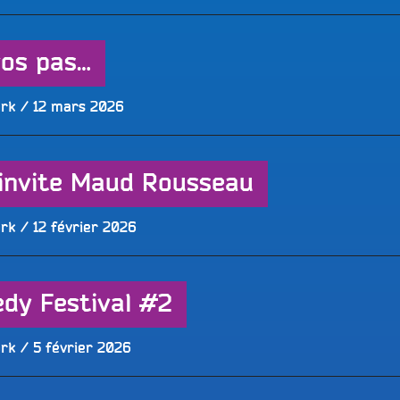
le
vos pas…
Publié
ork
12 mars 2026
le
 invite Maud Rousseau
Publié
ork
12 février 2026
le
dy Festival #2
Publié
ork
5 février 2026
le