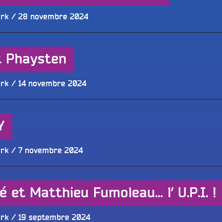
Publié
ork
28 novembre 2024
le
et Phaysten
Publié
ork
14 novembre 2024
le
Y
Publié
ork
7 novembre 2024
le
 et Matthieu Fumoleau… l’ U.P.I. !
Publié
ork
19 septembre 2024