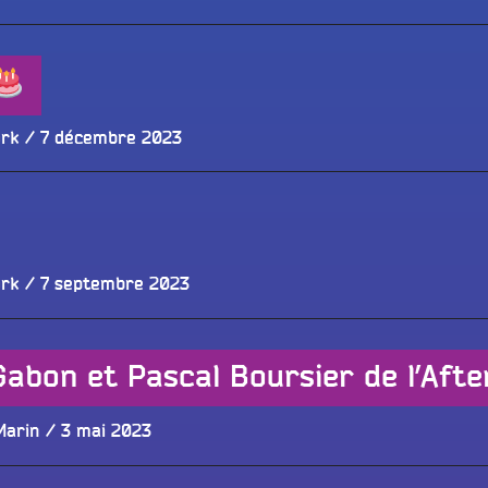
le
Publié
ork
7 décembre 2023
le
Publié
ork
7 septembre 2023
le
Gabon et Pascal Boursier de l’Aft
Publié
Marin
3 mai 2023
le