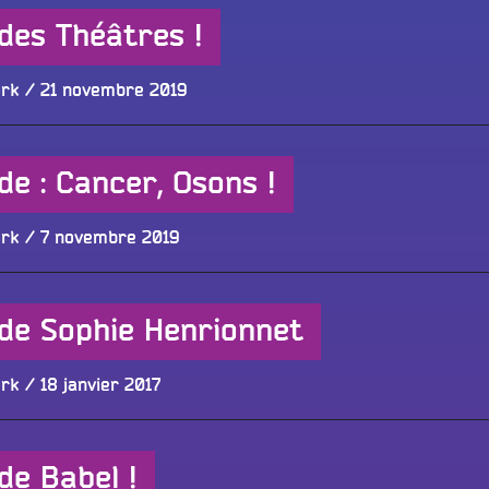
des Théâtres !
Publié
ork
21 novembre 2019
le
de : Cancer, Osons !
Publié
ork
7 novembre 2019
le
de Sophie Henrionnet
Publié
ork
18 janvier 2017
le
de Babel !