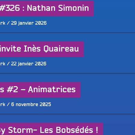
 #326 : Nathan Simonin
Publié
ork
29 janvier 2026
le
invite Inès Quaireau
Publié
ork
22 janvier 2026
le
ns #2 – Animatrices
Publié
ork
6 novembre 2025
le
By Storm- Les Bobsédés !