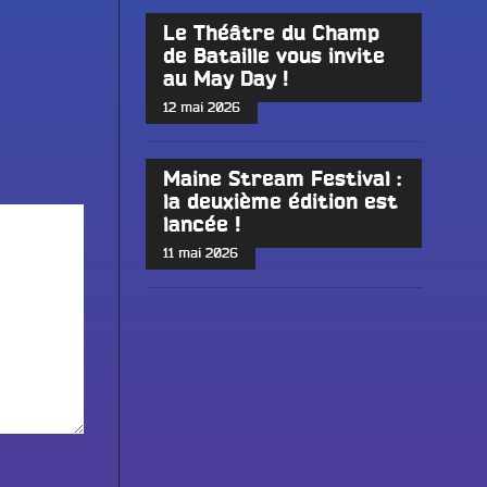
Le Théâtre du Champ
de Bataille vous invite
au May Day !
12 mai 2026
Maine Stream Festival :
la deuxième édition est
lancée !
11 mai 2026