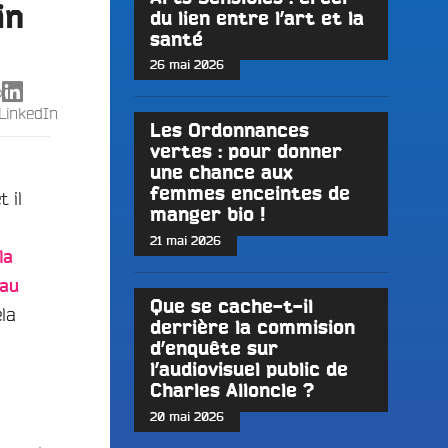
in
du lien entre l’art et la
santé
26 mai 2026
X
LinkedIn
Les Ordonnances
vertes : pour donner
une chance aux
femmes enceintes de
 il
manger bio !
21 mai 2026
la
tau
Que se cache-t-il
la
derrière la commision
d’enquête sur
l’audiovisuel public de
Charles Alloncle ?
20 mai 2026