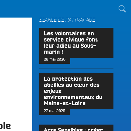
TOUT LE MONDE !
SÉANCE DE RATTRAPAGE
Les volontaires en
service civique font
leur adieu au Sous-
marin !
28 mai 2026
La protection des
abeilles au cœur des
enjeux
environnementaux du
Maine-et-Loire
27 mai 2026
ble
Arts Sensibles : créer