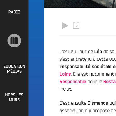
l
P
u
a
e
R
RADIO
y
e
O
l
n
P
i
M
O
s
a
S
t
i
s
n
R
C’est au tour de
de se 
Léo
e
a
s’est entretenu à cette oc
P
d
e
i
R
t
EDUCATION
responsabilité sociétale 
o
MÉDIAS
L
. Elle est notamment 
O
Loire
q
o
G
pour le
Responsable
Resta
u
i
o
R
inclut.
r
i
HORS LES
A
e
?
MURS
C’est ensuite
qui
M
Clémence
R
B
M
association qui propose d
a
u