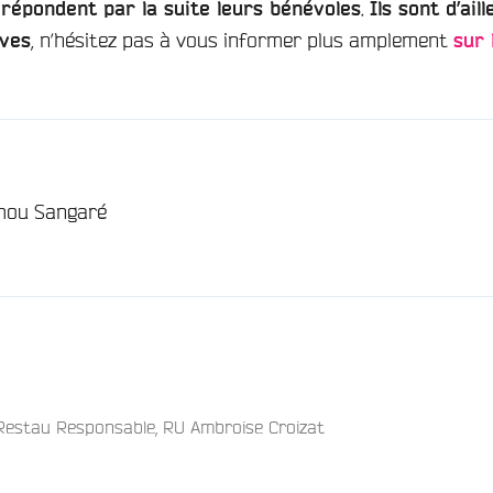
s
.
répondent par la suite leurs bénévoles
Ils sont d’ail
, n’hésitez pas à vous informer plus amplement
ives
sur 
/
ou Sangaré
Restau Responsable
,
RU Ambroise Croizat