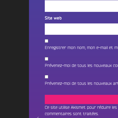
t
i
o
i
f
n
o
m
2
Site web
n
é
0
B
d
2
e
i
5
a
a
d
t
s
Enregistrer mon nom, mon e-mail et m
e
s
l
c
N
a
a
O
Prévenez-moi de tous les nouveaux co
p
V
e
U
i
S
B
l
Prévenez-moi de tous les nouveaux arti
o
l
C
u
e
O
n
d
N
c
’
e
Ce site utilise Akismet pour réduire les
T
A
&
commentaires sont traitées
.
A
n
D