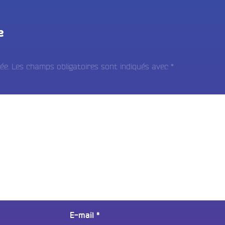
e
ée.
Les champs obligatoires sont indiqués avec
*
E-mail
*