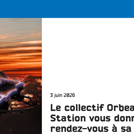
LES BONNES ONDES POUR 
ERS
Publié
3 juin 2026
le
Le collectif Orbe
Station vous don
rendez-vous à sa