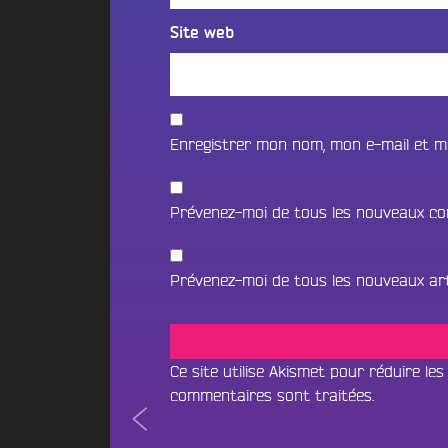
t
i
o
i
Site web
f
n
o
m
2
n
é
0
B
d
2
e
i
5
a
a
Enregistrer mon nom, mon e-mail et m
d
t
s
e
s
l
c
Prévenez-moi de tous les nouveaux co
N
a
a
O
p
V
e
U
i
Prévenez-moi de tous les nouveaux arti
S
B
l
o
l
C
u
e
O
n
Ce site utilise Akismet pour réduire les
d
N
c
commentaires sont traitées
.
’
e
T
Navigation
Le
A
&
Écouter le direct
A
rappeur
n
D