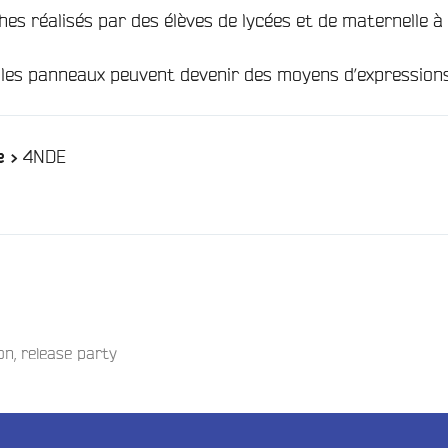
fiches réalisés par des élèves de lycées et de maternelle à
 les panneaux peuvent devenir des moyens d’expressions
/
4NDE
e >
on
,
release party