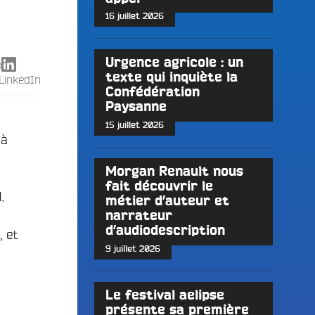
16 juillet 2026
Urgence agricole : un
X
texte qui inquiète la
LinkedIn
Confédération
Paysanne
15 juillet 2026
 à
Morgan Renault nous
fait découvrir le
.
métier d’auteur et
narrateur
d’audiodescription
, et
9 juillet 2026
Le festival aelipse
présente sa première