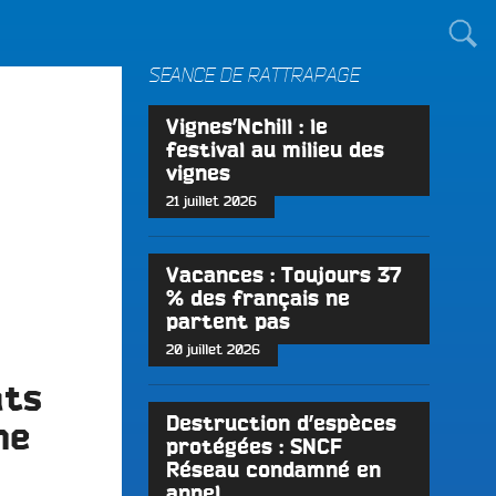
TOUT LE MONDE !
SÉANCE DE RATTRAPAGE
Vignes’Nchill : le
festival au milieu des
vignes
21 juillet 2026
Vacances : Toujours 37
% des français ne
partent pas
20 juillet 2026
ats
Destruction d’espèces
ne
protégées : SNCF
Réseau condamné en
appel