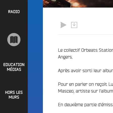
l
P
u
a
e
R
RADIO
y
e
O
l
n
P
i
M
O
s
a
S
t
i
s
n
R
Le collectif Orbeats Statio
e
a
Angers.
P
d
e
i
R
t
EDUCATION
o
MÉDIAS
Après avoir sorti leur album
L
O
q
o
G
u
i
Pour en parler on reçoit Luc
o
R
r
Masceo, artiste sur l’album
i
HORS LES
A
e
?
MURS
M
R
En deuxième partie d’émiss
B
M
a
u