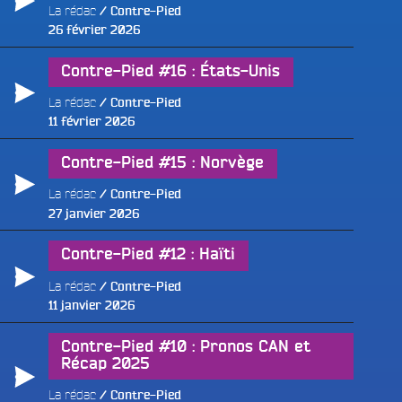
La rédac
Contre-Pied
Publié
26 février 2026
le
Contre-Pied #16 : États-Unis
e
La rédac
Contre-Pied
Publié
11 février 2026
le
Contre-Pied #15 : Norvège
La rédac
Contre-Pied
Publié
27 janvier 2026
le
Contre-Pied #12 : Haïti
La rédac
Contre-Pied
Publié
11 janvier 2026
le
Contre-Pied #10 : Pronos CAN et
Récap 2025
La rédac
Contre-Pied