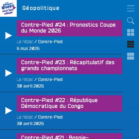
Aller
LES BONNES ONDES
Étiquette :
Géopolitique
POUR TOUT LE MONDE !
au
contenu
principal
Contre-Pied #24 : Pronostics Coupe
du Monde 2026
La rédac
Contre-Pied
Publié
6 mai 2026
le
Contre-Pied #23 : Récapitulatif des
grands championnats
La rédac
Contre-Pied
Publié
30 avril 2026
le
Contre-Pied #22 : République
Démocratique du Congo
La rédac
Contre-Pied
Publié
30 avril 2026
le
Contre-Pied #21 : Bosnie-