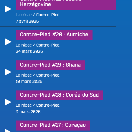
Herzégovine
La rédac
Contre-Pied
Publié
7 avril 2026
le
Contre-Pied #20 : Autriche
La rédac
Contre-Pied
Publié
24 mars 2026
le
Contre-Pied #19 : Ghana
La rédac
Contre-Pied
Publié
10 mars 2026
le
Contre-Pied #18 : Corée du Sud
La rédac
Contre-Pied
Publié
3 mars 2026
le
Contre-Pied #17 : Curaçao