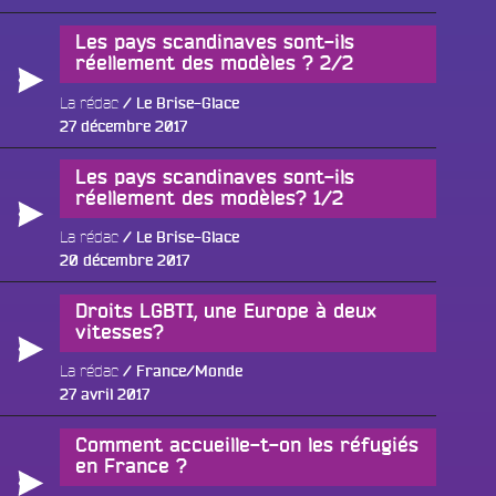
le
Les pays scandinaves sont-ils
réellement des modèles ? 2/2
La rédac
Le Brise-Glace
Publié
27 décembre 2017
le
Les pays scandinaves sont-ils
réellement des modèles? 1/2
La rédac
Le Brise-Glace
Publié
20 décembre 2017
le
Droits LGBTI, une Europe à deux
vitesses?
La rédac
France/Monde
Fac
Publié
27 avril 2017
le
Twit
Comment accueille-t-on les réfugiés
Ins
en France ?