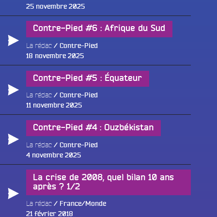
Publié
25 novembre 2025
le
Contre-Pied #6 : Afrique du Sud
La rédac
Contre-Pied
Publié
18 novembre 2025
le
Contre-Pied #5 : Équateur
La rédac
Contre-Pied
Publié
11 novembre 2025
le
Contre-Pied #4 : Ouzbékistan
La rédac
Contre-Pied
Publié
4 novembre 2025
le
La crise de 2008, quel bilan 10 ans
après ? 1/2
La rédac
France/Monde
Publié
21 février 2018