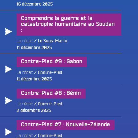
Publié
16 décembre 2025
le
Comprendre la guerre et la
catastrophe humanitaire au Soudan
:
La rédac
Le Sous-Marin
Publié
11 décembre 2025
le
Contre-Pied #9 : Gabon
La rédac
Contre-Pied
Publié
11 décembre 2025
le
e
Contre-Pied #8 : Bénin
La rédac
Contre-Pied
Publié
2 décembre 2025
le
Contre-Pied #7 : Nouvelle-Zélande
La rédac
Contre-Pied