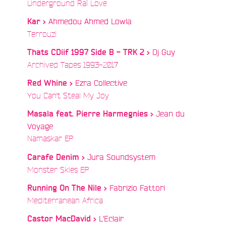
/
Underground Raï Love
Ahmedou Ahmed Lowla
Kar >
/
Terrouzi
Dj Guy
Thats CDiif 1997 Side B - TRK 2 >
/
Archived Tapes 1993​-​2017
Ezra Collective
Red Whine >
/
You Can't Steal My Joy
Jean du
Masala feat. Pierre Harmegnies >
Voyage
/
Namaskar EP
Jura Soundsystem
Carafe Denim >
/
Monster Skies EP
e
Fabrizio Fattori
Running On The Nile >
/
Mediterranean Africa
L'Eclair
Castor MacDavid >