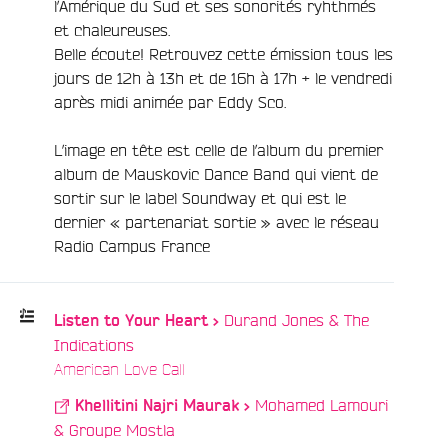
l’Amérique du Sud et ses sonorités ryhthmés
et chaleureuses.
Belle écoute! Retrouvez cette émission tous les
jours de 12h à 13h et de 16h à 17h + le vendredi
après midi animée par Eddy Sco.
e
L’image en tête est celle de l’album du premier
album de Mauskovic Dance Band qui vient de
sortir sur le label Soundway et qui est le
dernier « partenariat sortie » avec le réseau
Radio Campus France
Durand Jones & The
Listen to Your Heart >
Indications
Playlist
/
American Love Call
:
Mohamed Lamouri
Khellitini Najri Maurak >
& Groupe Mostla