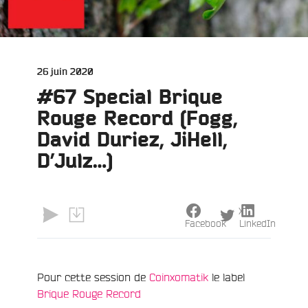
Publié
26 juin 2020
le
#67 Special Brique
Rouge Record (Fogg,
David Duriez, JiHell,
D’Julz…)
X
Facebook
LinkedIn
Pour cette session de
Coinxomatik
le label
Brique Rouge Record