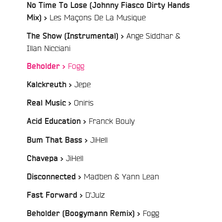
No Time To Lose (Johnny Fiasco Dirty Hands
/
Les Maçons De La Musique
Mix) >
Ange Siddhar &
The Show (Instrumental) >
/
Illan Nicciani
/
Fogg
Beholder >
/
Jepe
Kalckreuth >
/
Oniris
e
Real Music >
/
Franck Bouly
Acid Education >
/
JiHell
Bum That Bass >
/
JiHell
Chavepa >
/
Madben & Yann Lean
Disconnected >
/
D'Julz
Fast Forward >
/
Fogg
Beholder (Boogymann Remix) >