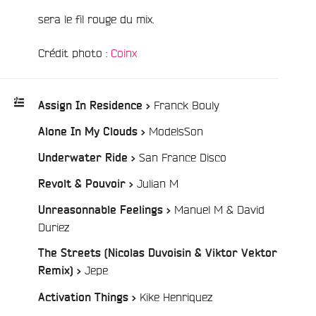
sera le fil rouge du mix.
e
Crédit photo :
Coinx
/
Franck Bouly
Assign In Residence >
/
ModelsSon
Alone In My Clouds >
Playlist
:
/
San France Disco
Underwater Ride >
/
Julian M
Revolt & Pouvoir >
Manuel M & David
Unreasonnable Feelings >
/
Duriez
The Streets (Nicolas Duvoisin & Viktor Vektor
/
Jepe
Remix) >
/
Kike Henriquez
Activation Things >