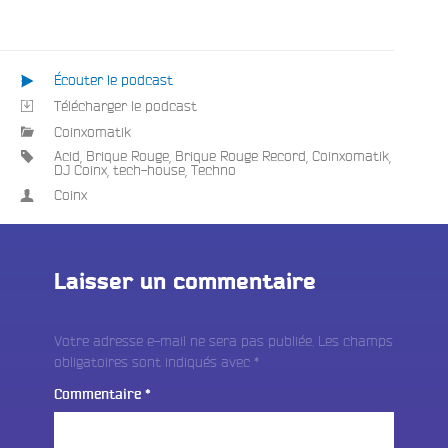
Écouter le podcast
Télécharger le podcast
Coinxomatik
Acid
,
Brique Rouge
,
Brique Rouge Record
,
Coinxomatik
,
DJ Coinx
,
tech-house
,
Techno
Coinx
Laisser un commentaire
Votre adresse e-mail ne sera pas publiée.
Les champs
obligatoires sont indiqués avec
*
Commentaire
*