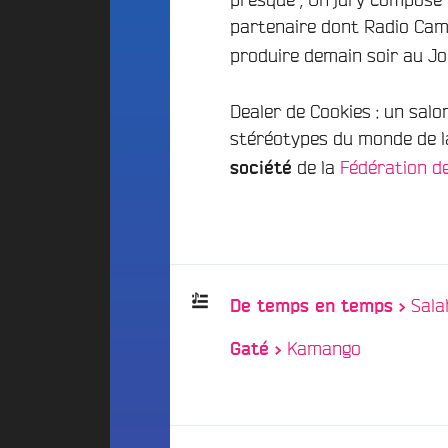
d
E
d
partenaire dont Radio Ca
i
S
o
g
produire demain soir au Jo
A
C
e
l
a
t
t
m
Dealer de Cookies : un salo
P
e
p
stéréotypes du monde de la
a
r
u
de la
Fédération de
r
société
n
s
t
a
F
t
r
i
i
a
c
v
n
i
e
c
p
B
e
Sala
De temps en temps >
a
e
F
t
a
/
Kamango
é
Gaté >
Playlist
i
t
d
:
s
f
é
2
A
r
0
n
a