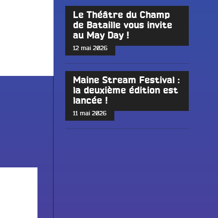
Le Théâtre du Champ
de Bataille vous invite
au May Day !
12 mai 2026
Maine Stream Festival :
la deuxième édition est
lancée !
11 mai 2026