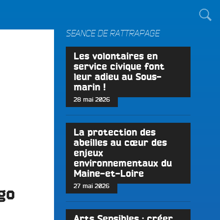
TOUT LE MONDE !
SÉANCE DE RATTRAPAGE
Les volontaires en
service civique font
leur adieu au Sous-
marin !
28 mai 2026
La protection des
abeilles au cœur des
enjeux
environnementaux du
Maine-et-Loire
27 mai 2026
go
Arts Sensibles : créer