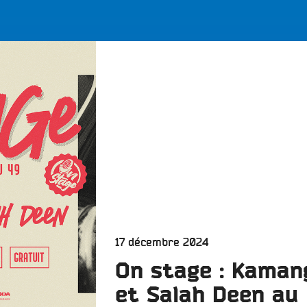
LES BONNES ONDES POUR 
ERS
Publié
17 décembre 2024
le
On stage : Kaman
et Salah Deen au