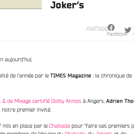
Joker’s
PARTAGER
Facebook
 aujourd’hui,
ité de l’année par le
: la chronique de
TIMES Magazine
 & de Mixage certifié Dolby Atmos
à Angers.
Adrien Tho
 notre premier invité.
f mis en place par le
Chabada
pour “faire ses premiers 
 de membres de l’équipe du
Chabada,
du
Joker’s
et de