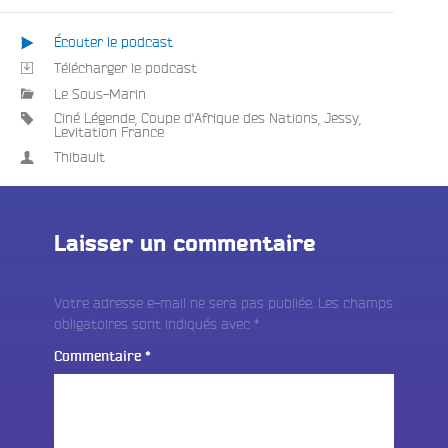
Écouter le podcast
Télécharger le podcast
Le Sous-Marin
Ciné Légende
,
Coupe d'Afrique des Nations
,
Jessy
,
Levitation France
Thibault
Laisser un commentaire
Votre adresse e-mail ne sera pas publiée.
Les champs
obligatoires sont indiqués avec
*
Commentaire
*