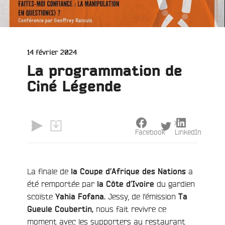
Publié
14 février 2024
le
La programmation de
Ciné Légende
X
Facebook
LinkedIn
La finale de
a
la Coupe d’Afrique des Nations
été remportée par
du gardien
la Côte d’Ivoire
scoïste
Jessy, de l’émission
Yahia Fofana.
Ta
nous fait revivre ce
Gueule Coubertin,
moment avec les supporters au restaurant