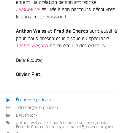
enfant ; la création de son entreprise
est liée à son parcours, découvrez
LEMOMADE
le dans cette émission !
et
sont aussi là
Anthon Weiss
Fred de Charco
pour nous présenter le disque du spectacle
,
on en écoute des extraits !
Teatro Zingaro
Belle écoute,
Olivier Piat
e
Écouter le podcast
Télécharger le podcast
L'Afterwork
anthon weiss
,
c'est par ici que ça se passe
,
doula
,
Fred de Charco
,
leslie legros
,
mabel 5
,
teatro zingaro