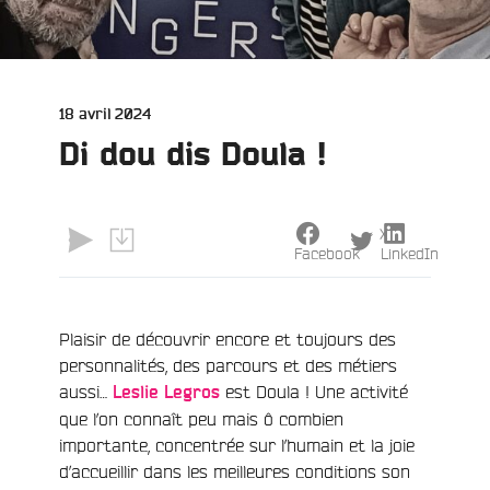
Publié
18 avril 2024
le
Di dou dis Doula !
X
Facebook
LinkedIn
e
Plaisir de découvrir encore et toujours des
personnalités, des parcours et des métiers
aussi…
est Doula ! Une activité
Leslie Legros
que l’on connaît peu mais ô combien
importante, concentrée sur l’humain et la joie
d’accueillir dans les meilleures conditions son