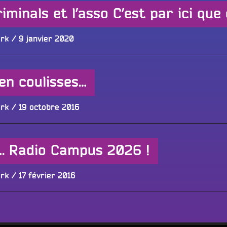
minals et l’asso C’est par ici que 
Publié
ork
9 janvier 2020
le
en coulisses…
Publié
ork
19 octobre 2016
le
…. Radio Campus 2026 !
Publié
ork
17 février 2016
le
Tous les progr
Écouter dans un