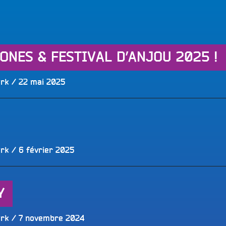
LES BONNES ONDES POUR 
ERS
ONES & FESTIVAL D’ANJOU 2025 !
Publié
ork
22 mai 2025
le
Publié
ork
6 février 2025
le
Y
Publié
ork
7 novembre 2024