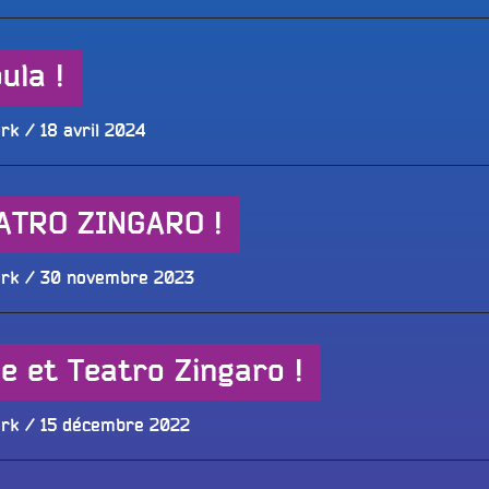
le
ula !
Publié
ork
18 avril 2024
le
EATRO ZINGARO !
Publié
ork
30 novembre 2023
le
le et Teatro Zingaro !
Publié
ork
15 décembre 2022
le