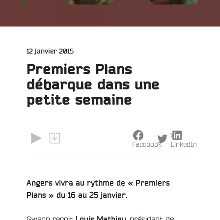
Publié
12 janvier 2015
le
Premiers Plans
débarque dans une
petite semaine
X
Facebook
LinkedIn
e
Angers vivra au rythme de « Premiers
Plans » du 16 au 25 janvier.
Gwenn reçoit
, président de
Louis Mathieu