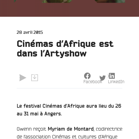
Publié
28 avril 2015
le
Cinémas d’Afrique est
dans l’Artyshow
X
Facebook
LinkedIn
e
Le festival Cinémas d’Afrique aura lieu du 26
au 31 mai à Angers.
Gwenn reçoit
, codirectrice
Myriam de Montard
de l’association Cinémas et cultures d’Afrique