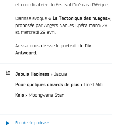
et coordinatrice du festival Cinémas d’Afrique.
Clarisse évoque
,
« La Tectonique des nuages»
proposée par Angers­ Nantes Opéra mardi 28
et mercredi 29 avril.
Anissa nous dresse le portrait de
Die
.
Antwoord
/
Jabula
Jabula Hapiness >
/
Imed Alibi
Pour quelques dinards de plus >
Playlist
:
/
Mbongwana Star
Kala >
e
Écouter le podcast