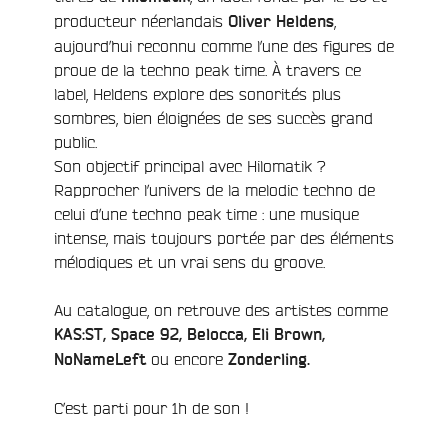
producteur néerlandais
,
Oliver Heldens
aujourd’hui reconnu comme l’une des figures de
proue de la techno peak time. À travers ce
label, Heldens explore des sonorités plus
e
sombres, bien éloignées de ses succès grand
public.
Son objectif principal avec Hilomatik ?
Rapprocher l’univers de la melodic techno de
celui d’une techno peak time : une musique
intense, mais toujours portée par des éléments
mélodiques et un vrai sens du groove.
Au catalogue, on retrouve des artistes comme
KAS:ST, Space 92, Belocca, Eli Brown,
ou encore
NoNameLeft
Zonderling.
C’est parti pour 1h de son !