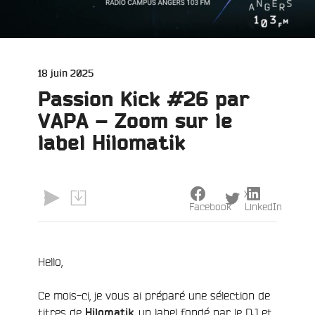
Publié
18 juin 2025
le
Passion Kick #26 par
VAPA – Zoom sur le
label Hilomatik
X
Facebook
LinkedIn
Hello,
Ce mois-ci, je vous ai préparé une sélection de
titres de
, un label fondé par le DJ et
Hilomatik