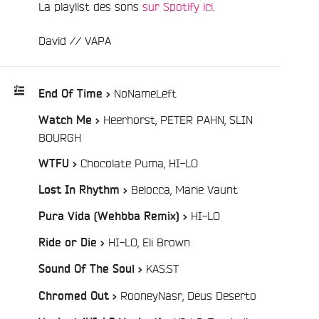
La playlist des sons
sur Spotify ici
.
David // VAPA
/
NoNameLeft
End Of Time >
Heerhorst, PETER PAHN, SLIN
Watch Me >
Playlist
/
BOURGH
:
/
Chocolate Puma, HI-LO
WTFU >
/
Belocca, Marie Vaunt
Lost In Rhythm >
e
/
HI-LO
Pura Vida (Wehbba Remix) >
/
HI-LO, Eli Brown
Ride or Die >
/
KAS:ST
Sound Of The Soul >
/
RooneyNasr, Deus Deserto
Chromed Out >