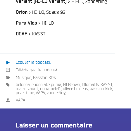
/
HI-LO, Zonderling
Variant (HI-LO Variant) >
/
HI-LO, Space 92
Orion >
/
HI-LO
Pura Vida >
/
KAS:ST
DGAF >
Écouter le podcast
Télécharger le podcast
Musique
,
Passion Kick
belocca
,
chocolate puma
,
Eli Brown
,
hilomatik
,
KAS:ST
,
marie vaunt
,
nonameleft
,
oliver heldens
,
passion kick
,
peak time
,
VAPA
,
zonderling
VAPA
Laisser un commentaire