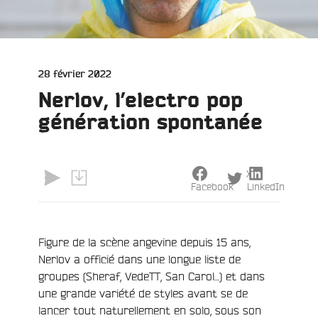
Publié
28 février 2022
le
Nerlov, l’electro pop
génération spontanée
e
X
Facebook
LinkedIn
Figure de la scène angevine depuis 15 ans,
Nerlov a officié dans une longue liste de
groupes (Sheraf, VedeTT, San Carol…) et dans
une grande variété de styles avant se de
lancer tout naturellement en solo, sous son