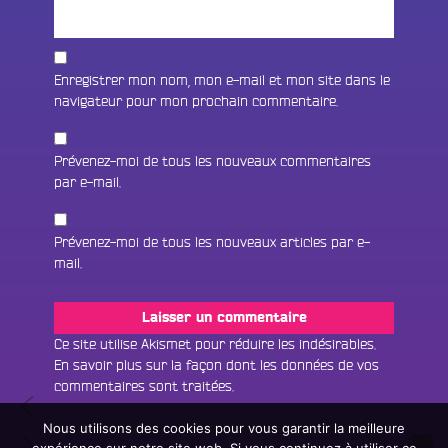
Enregistrer mon nom, mon e-mail et mon site dans le
navigateur pour mon prochain commentaire.
Prévenez-moi de tous les nouveaux commentaires
par e-mail.
Prévenez-moi de tous les nouveaux articles par e-
mail.
Fac
Twit
Ins
Ce site utilise Akismet pour réduire les indésirables.
En savoir plus sur la façon dont les données de vos
Link
Écouter le direct
commentaires sont traitées
.
Navigation
Sweet
You
Rechercher un titre
Gum
Nous utilisons des cookies pour vous garantir la meilleure
de
Les
Tree,
expérience sur notre site web. Si vous continuez à utiliser ce