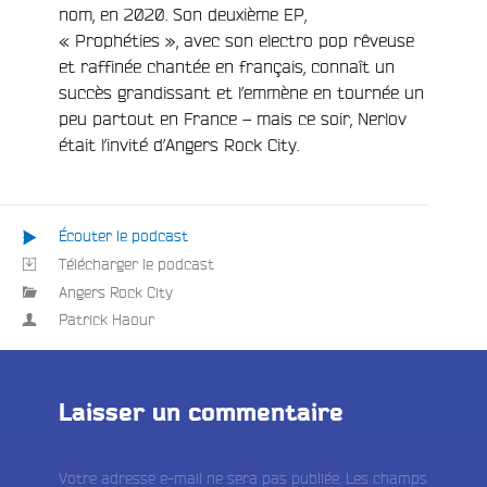
nom, en 2020. Son deuxième EP,
« Prophéties », avec son electro pop rêveuse
et raffinée chantée en français, connaît un
succès grandissant et l’emmène en tournée un
peu partout en France – mais ce soir, Nerlov
était l’invité d’Angers Rock City.
Écouter le podcast
Télécharger le podcast
e
Angers Rock City
Patrick Haour
Laisser un commentaire
Votre adresse e-mail ne sera pas publiée.
Les champs