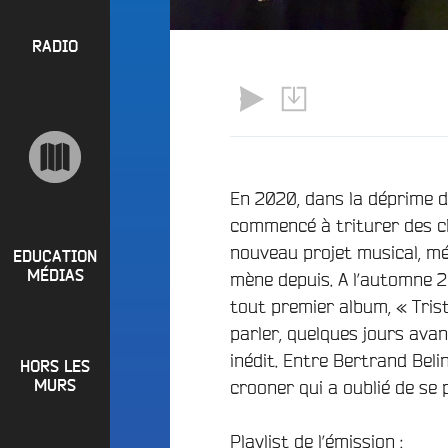
l
P
u
a
e
R
RADIO
y
e
O
l
n
P
i
M
O
s
a
S
t
i
s
n
R
En 2020, dans la déprime d
e
a
commencé à triturer des c
P
d
e
nouveau projet musical, mé
i
R
t
EDUCATION
o
MÉDIAS
mène depuis. A l’automne 20
L
O
q
tout premier album, « Trist
o
G
u
i
parler, quelques jours avan
o
R
r
inédit. Entre Bertrand Beli
i
HORS LES
A
e
?
crooner qui a oublié de se 
MURS
M
R
B
M
a
Playlist de l’émission :
u