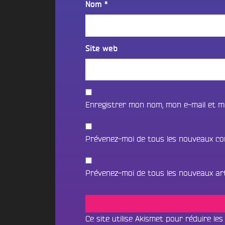
t
Nom
*
i
o
i
f
n
o
m
2
n
é
0
Site web
B
d
2
e
i
5
a
a
d
t
s
e
s
l
c
Enregistrer mon nom, mon e-mail et m
N
a
a
O
p
V
e
U
Prévenez-moi de tous les nouveaux co
i
S
B
l
o
l
C
u
Prévenez-moi de tous les nouveaux arti
e
O
n
d
N
c
’
e
T
A
&
Ce site utilise Akismet pour réduire les
A
n
D