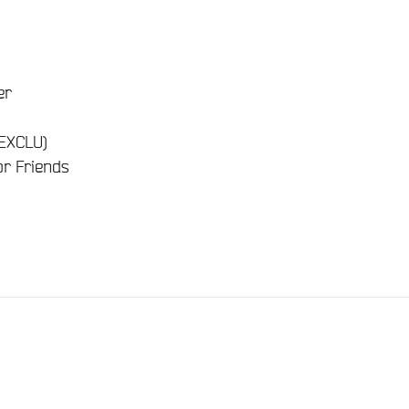
er
(EXCLU)
or Friends