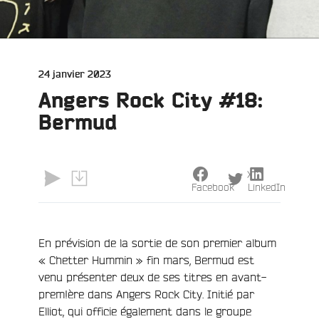
Publié
24 janvier 2023
le
Angers Rock City #18:
Bermud
X
Facebook
LinkedIn
e
En prévision de la sortie de son premier album
« Chetter Hummin » fin mars, Bermud est
venu présenter deux de ses titres en avant-
prem!ère dans Angers Rock City. Initié par
Elliot, qui officie également dans le groupe