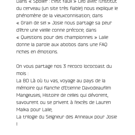
Dans « Spoiler : c’est faux » Léo avec l’Institut
du cerveau (un site très fiable) nous explique le
phénomène de la vieuxconnisation; dans
« Grain de sel » Josie nous partage sa peur
d’être une vieille conne précoce; dans
« Questions pour des championnes » Lalie
donne la parole aux abobos dans une FAQ
riches en émotions.
On vous partage nos 3 recoco lococoast du
mois :
La BD Là où tu vas, voyage au pays de la
mémoire qui flanche d’Etienne Davodeaufilm
Mangeuses, Histoire de celles qui dévorent,
savourent ou se privent à l’excès de Lauren
Malka pour Lalie,
La trilogie du Seigneur des Anneaux pour Josie
!