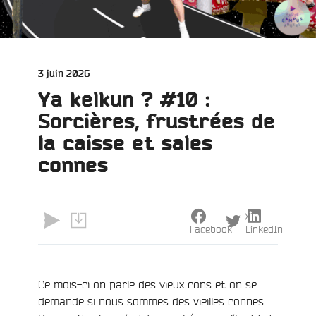
Publié
3 juin 2026
le
Ya kelkun ? #10 :
Sorcières, frustrées de
la caisse et sales
connes
X
Facebook
LinkedIn
Ce mois-ci on parle des vieux cons et on se
e
demande si nous sommes des vieilles connes.