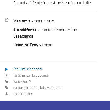
Ce mois-ci l’émission est présentée par Lalie.
e
/
Bonne Nuit
Mes amis >
Camille Yembe et Ino
Autodéfense >
Playlist
/
Casablanca
:
/
Lorde
Helen of Troy >
Écouter le podcast
Télécharger le podcast
Ya kelkun ?
culture
,
humour
,
Talk
,
vingtaine
Lalie Dupont