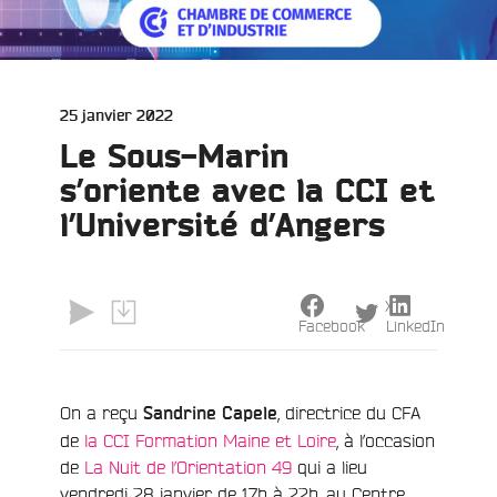
Publié
25 janvier 2022
le
Le Sous-Marin
s’oriente avec la CCI et
l’Université d’Angers
X
Facebook
LinkedIn
On a reçu
, directrice du CFA
Sandrine Capele
de
la CCI Formation
Maine et Loire
, à l’occasion
de
La Nuit de l’Orientation 49
qui a lieu
vendredi 28 janvier de 17h à 22h, au Centre