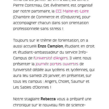
e
Pierre Cointreau. Cet événement est organisé
par notre partenaire, la
CCI Maine-et-Loire
(Chambre de Commerce et d’Industrie), pour
accompagner chacun dans son orientation
professionnelle sans stress !
Toujours sur le thème de l’orientation, on a
aussi accueilli
, étudiant en droit
Enzo Campion
et étudiant-ambassadeur du service Info-
Campus de l’
Université d’Angers
. Il vient nous
présenter la
journée portes ouvertes
de
l’université dédiée aux lycéens et lycéennes, qui
aura lieu samedi 29 janvier, en présentiel, sur
tous les campus : Angers, Cholet, Saumur et
Les Sables d’Olonnes !
Notre stagiaire
vous a préparé une
Rebecca
chronique sur le nouveau film de science-