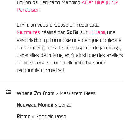
fiction de Bertrand Mandico
After Blue (Dirty
Paradise)
!
Enfin, on vous propose un reportage
Murmures
réalisé par
sur
L’Etabli
, une
Sofia
association qui propose une banque d’objets à
emprunter (outils de bricolage ou de jardinage,
e
ustensiles de cuisine, etc.), ainsi que des ateliers
en libre service : une belle initiative pour
l’économie circulaire !
/
Meskerem Mees
Where I'm from >
/
Eenzel
Nouveau Monde >
Playlist
:
/
Gabriele Poso
Ritmo >