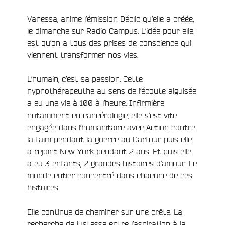
Vanessa, anime l’émission Déclic qu’elle a créée,
le dimanche sur Radio Campus. L’idée pour elle
e
est qu’on a tous des prises de conscience qui
viennent transformer nos vies.
L’humain, c’est sa passion. Cette
hypnothérapeuthe au sens de l’écoute aiguisée
a eu une vie à 100 à l’heure. Infirmière
notamment en cancérologie, elle s’est vite
engagée dans l’humanitaire avec Action contre
la faim pendant la guerre au Darfour puis elle
a rejoint New York pendant 2 ans. Et puis elle
a eu 3 enfants, 2 grandes histoires d’amour. Le
monde entier concentré dans chacune de ces
histoires.
Elle continue de cheminer sur une crête. La
recherche de justesse entre l’aspiration à la