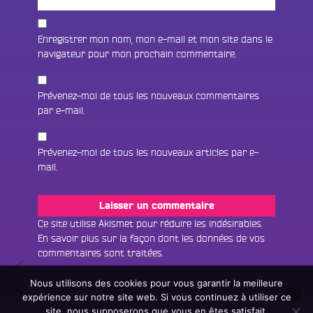
Enregistrer mon nom, mon e-mail et mon site dans le
navigateur pour mon prochain commentaire.
Prévenez-moi de tous les nouveaux commentaires
par e-mail.
Prévenez-moi de tous les nouveaux articles par e-
mail.
Fac
Twit
Ins
Ce site utilise Akismet pour réduire les indésirables.
En savoir plus sur la façon dont les données de vos
Link
Écouter le direct
commentaires sont traitées
.
Navigation
Le
You
Rechercher un titre
mot
Nous utilisons des cookies pour vous garantir la meilleure
de
Yvon
Amour
expérience sur notre site web. Si vous continuez à utiliser ce
Fair
Tous les programmes
:
l’article
n’existe
site, nous supposerons que vous en êtes satisfait.