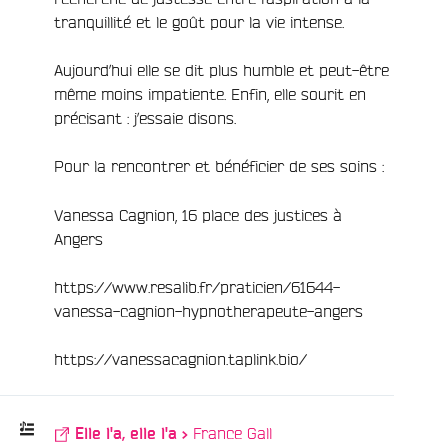
tranquillité et le goût pour la vie intense.
Aujourd’hui elle se dit plus humble et peut-être
même moins impatiente. Enfin, elle sourit en
précisant : j’essaie disons.
Pour la rencontrer et bénéficier de ses soins :
Vanessa Cagnion, 16 place des justices à
Angers
e
https://www.resalib.fr/praticien/61644-
vanessa-cagnion-hypnotherapeute-angers
https://vanessacagnion.taplink.bio/
/
France Gall
Elle l'a, elle l'a >