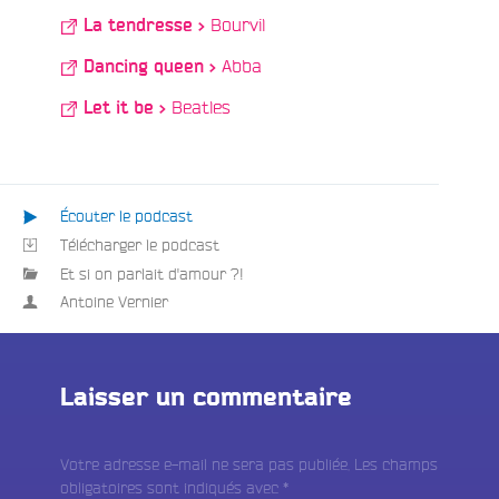
/
Bourvil
La tendresse >
Playlist
:
/
Abba
Dancing queen >
/
Beatles
Let it be >
Écouter le podcast
Télécharger le podcast
Et si on parlait d'amour ?!
Antoine Vernier
Laisser un commentaire
Votre adresse e-mail ne sera pas publiée.
Les champs
obligatoires sont indiqués avec
*