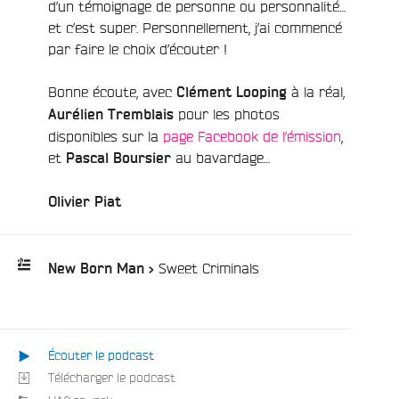
d’un témoignage de personne ou personnalité…
et c’est super. Personnellement, j’ai commencé
par faire le choix d’écouter !
Bonne écoute, avec
à la réal,
Clément Looping
pour les photos
Aurélien Tremblais
disponibles sur la
page Facebook de l’émission
,
et
au bavardage…
Pascal Boursier
Olivier Piat
/
Sweet Criminals
New Born Man >
Playlist
:
e
Écouter le podcast
Télécharger le podcast