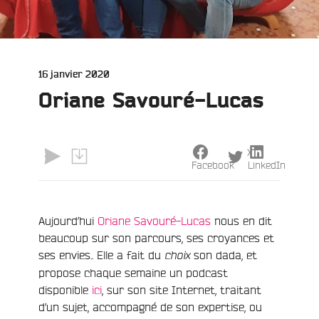
Publié
16 janvier 2020
le
Oriane Savouré-Lucas
X
Facebook
LinkedIn
e
Aujourd’hui
Oriane Savouré-Lucas
nous en dit
beaucoup sur son parcours, ses croyances et
ses envies.. Elle a fait du
son dada, et
choix
propose chaque semaine un podcast
disponible
ici
, sur son site Internet, traitant
d’un sujet, accompagné de son expertise, ou