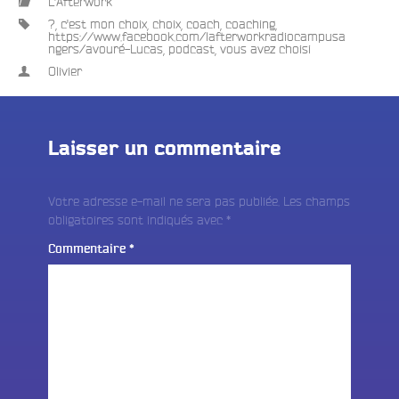
L'Afterwork
?
,
c'est mon choix
,
choix
,
coach
,
coaching
,
https://www.facebook.com/lafterworkradiocampusa
ngers/avouré-Lucas
,
podcast
,
vous avez choisi
Olivier
Laisser un commentaire
Votre adresse e-mail ne sera pas publiée.
Les champs
obligatoires sont indiqués avec
*
Commentaire
*