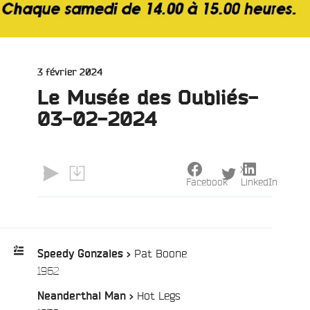
Publié
3 février 2024
le
Le Musée des Oubliés-
03-02-2024
X
Facebook
LinkedIn
Pat Boone
Speedy Gonzales >
/
1962
Playlist
Hot Legs
Neanderthal Man >
: