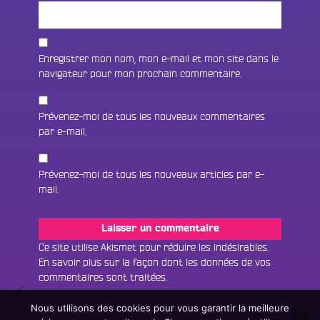
Enregistrer mon nom, mon e-mail et mon site dans le
navigateur pour mon prochain commentaire.
Prévenez-moi de tous les nouveaux commentaires
par e-mail.
Prévenez-moi de tous les nouveaux articles par e-
mail.
Fac
Twit
Ins
Ce site utilise Akismet pour réduire les indésirables.
En savoir plus sur la façon dont les données de vos
Link
Écouter le direct
commentaires sont traitées
.
Navigation
Le
You
Rechercher un titre
Musée
Nous utilisons des cookies pour vous garantir la meilleure
de
Le