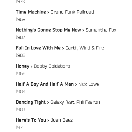
/
1970
Grand Funk Railroad
Time Machine >
/
1969
e
Samantha Fox
Nothing's Gonne Stop Me Now >
/
1987
Earth, Wind & Fire
Fall In Love With Me >
/
1982
Bobby Goldsboro
Honey >
/
1968
Nick Lowe
Half A Boy And Half A Man >
/
1984
Galaxy feat. Phil Fearon
Dancing Tight >
/
1983
Joan Baez
Here's To You >
/
1971