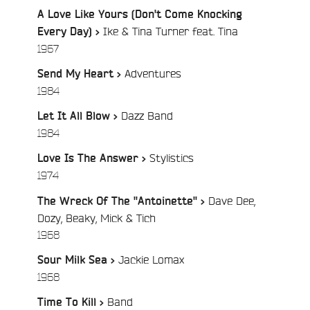
A Love Like Yours (Don't Come Knocking
Ike & Tina Turner feat. Tina
Every Day) >
/
1967
Adventures
Send My Heart >
/
1984
Dazz Band
Let It All Blow >
/
1984
Stylistics
Love Is The Answer >
/
1974
e
Dave Dee,
The Wreck Of The ''Antoinette'' >
Dozy, Beaky, Mick & Tich
/
1968
Jackie Lomax
Sour Milk Sea >
/
1968
Band
Time To Kill >