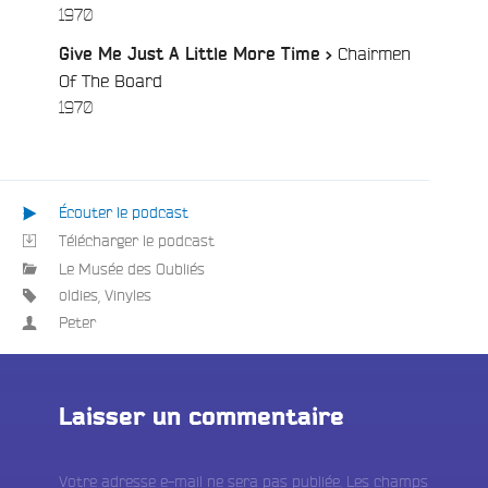
/
1970
Chairmen
Give Me Just A Little More Time >
Of The Board
/
1970
Écouter le podcast
Télécharger le podcast
Le Musée des Oubliés
oldies
,
Vinyles
Peter
Laisser un commentaire
Votre adresse e-mail ne sera pas publiée.
Les champs