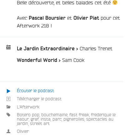
Belle découverte, et belles balades cet été
Avec
et
pour cet
Pascal Boursier
Olivier Piat
Afterwork 218 !
e
/
Charles Trenet
Le Jardin Extraordinaire >
/
Sam Cook
Wonderful World >
Playlist
:
Écouter le podcast
Télécharger le podcast
L'Afterwork
Botero pop
,
bouchemaine
,
fast freak
,
frederique le
naour
,
graf
,
insta
,
parc
,
pignerolles
,
spectacles au
jardin
,
street art
Olivier