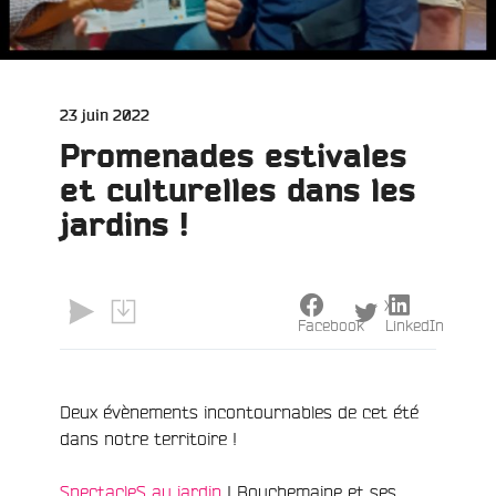
Publié
23 juin 2022
le
Promenades estivales
et culturelles dans les
jardins !
X
Facebook
LinkedIn
Deux évènements incontournables de cet été
dans notre territoire !
e
SpectacleS au jardin
! Bouchemaine et ses