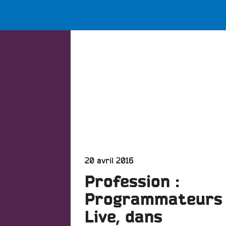
LES BONNES ONDES POUR 
ERS
Publié
20 avril 2016
le
Profession :
Programmateurs
Live, dans