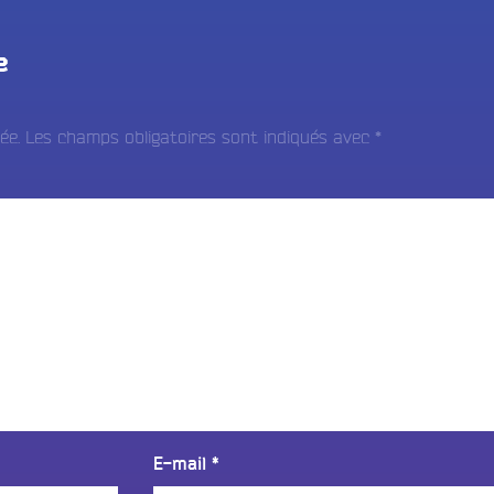
e
ée.
Les champs obligatoires sont indiqués avec
*
E-mail
*