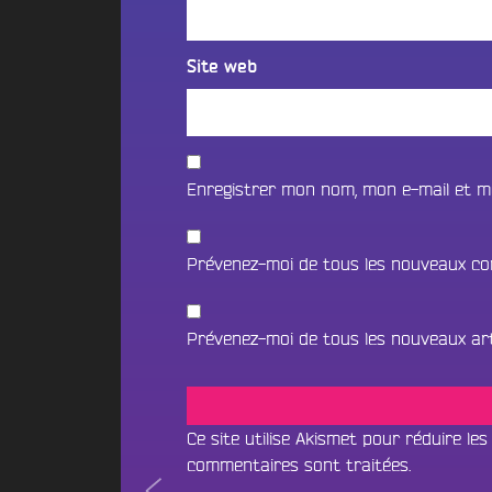
t
i
o
i
f
n
o
m
2
Site web
n
é
0
B
d
2
e
i
5
a
a
d
t
s
Enregistrer mon nom, mon e-mail et m
e
s
l
c
N
a
a
Prévenez-moi de tous les nouveaux co
O
p
V
e
U
i
S
B
l
Prévenez-moi de tous les nouveaux arti
o
l
C
u
e
O
n
d
N
c
’
Ce site utilise Akismet pour réduire les
e
T
A
commentaires sont traitées
.
&
A
Navigation
L’afterwork
n
D