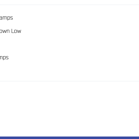
/
ramps
/
 Down Low
/
mps