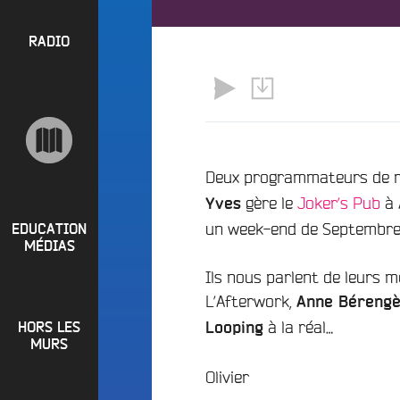
l
P
u
a
e
R
RADIO
y
e
O
l
n
P
i
M
O
s
a
S
t
i
s
n
R
Deux programmateurs de mu
e
a
gère le
Joker’s Pub
à 
P
Yves
d
e
i
un week-end de Septembre 
R
t
EDUCATION
o
MÉDIAS
L
O
q
o
Ils nous parlent de leurs m
G
u
i
L’Afterwork,
o
Anne Bérengèr
R
r
i
à la réal…
HORS LES
Looping
A
e
?
MURS
M
R
Olivier
B
M
a
u