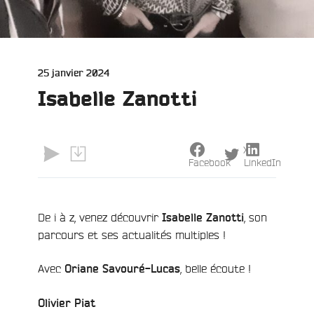
Publié
25 janvier 2024
le
Isabelle Zanotti
e
X
Facebook
LinkedIn
De i à z, venez découvrir
, son
Isabelle Zanotti
parcours et ses actualités multiples !
Avec
, belle écoute !
Oriane Savouré-Lucas
Olivier Piat